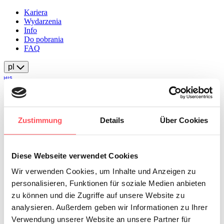
Kariera
Wydarzenia
Info
Do pobrania
FAQ
pl
Produkty
Zustimmung
Details
Über Cookies
O firmie
Doświadczenie
Kontakt
Diese Webseite verwendet Cookies
Wir verwenden Cookies, um Inhalte und Anzeigen zu
Pliki do pobrania
personalisieren, Funktionen für soziale Medien anbieten
Wszystkie pliki do pobrania
zu können und die Zugriffe auf unsere Website zu
Szukaj
analysieren. Außerdem geben wir Informationen zu Ihrer
Verwendung unserer Website an unsere Partner für
datasheet