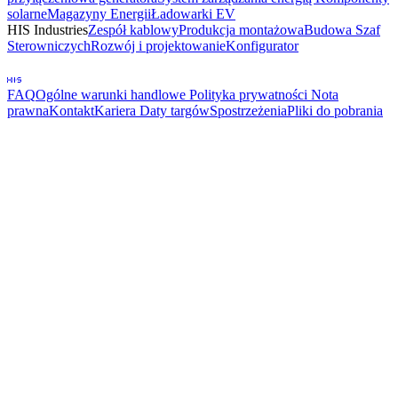
solarne
Magazyny Energii
Ładowarki EV
HIS Industries
Zespół kablowy
Produkcja montażowa
Budowa Szaf
Sterowniczych
Rozwój i projektowanie
Konfigurator
FAQ
Ogólne warunki handlowe
Polityka prywatności
Nota
prawna
Kontakt
Kariera
Daty targów
Spostrzeżenia
Pliki do pobrania