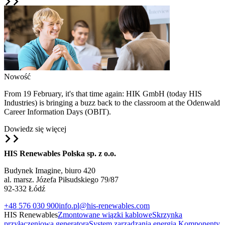
Nowość
From 19 February, it's that time again: HIK GmbH (today HIS
Industries) is bringing a buzz back to the classroom at the Odenwald
Career Information Days (OBIT).
Dowiedz się więcej
HIS Renewables Polska sp. z o.o.
Budynek Imagine, biuro 420
al. marsz.
Józefa Piłsudskiego 79/87
92-332 Łódź
+48 576 030 900
info.pl@his-renewables.com
HIS Renewables
Zmontowane wiązki kablowe
Skrzynka
przyłączeniowa generatora
System zarządzania energią
Komponenty