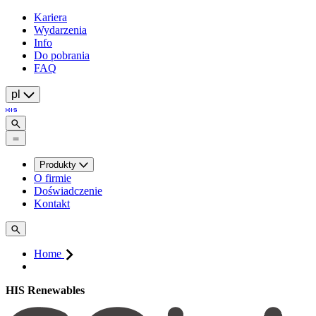
Kariera
Wydarzenia
Info
Do pobrania
FAQ
pl
Produkty
O firmie
Doświadczenie
Kontakt
Home
HIS Renewables