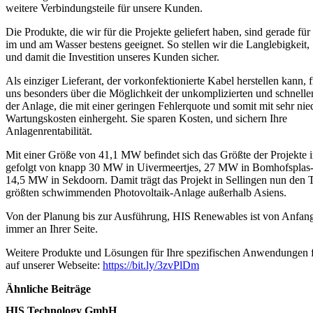
weitere Verbindungsteile für unsere Kunden.
Die Produkte, die wir für die Projekte geliefert haben, sind gerade für
im und am Wasser bestens geeignet. So stellen wir die Langlebigkeit, 
und damit die Investition unseres Kunden sicher.
Als einziger Lieferant, der vorkonfektionierte Kabel herstellen kann, 
uns besonders über die Möglichkeit der unkomplizierten und schnellen
der Anlage, die mit einer geringen Fehlerquote und somit mit sehr nie
Wartungskosten einhergeht. Sie sparen Kosten, und sichern Ihre
Anlagenrentabilität.
Mit einer Größe von 41,1 MW befindet sich das Größte der Projekte i
gefolgt von knapp 30 MW in Uivermeertjes, 27 MW in Bomhofsplas
14,5 MW in Sekdoorn. Damit trägt das Projekt in Sellingen nun den Ti
größten schwimmenden Photovoltaik-Anlage außerhalb Asiens.
Von der Planung bis zur Ausführung, HIS Renewables ist von Anfan
immer an Ihrer Seite.
Weitere Produkte und Lösungen für Ihre spezifischen Anwendungen f
auf unserer Webseite:
https://bit.ly/3zvPlDm
Ähnliche Beiträge
HIS Technology GmbH