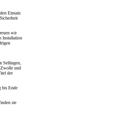
 den Einsatz
Sicherheit
freuen wir
 Installation
drigen
n Sellingen,
-Zwolle und
tel der
g bis Ende
inden sie