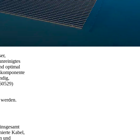
er,
nreinigtes
nd optimal
gskomponente
ndig,
 60529)
t werden.
 insgesamt
ierte Kabel,
en und