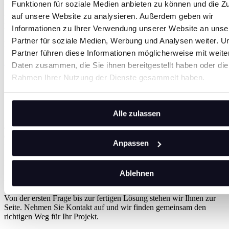
Funktionen für soziale Medien anbieten zu können und die Zu
Konstruktion bis hin zur digitalen Fertigung bieten wir
auf unsere Website zu analysieren. Außerdem geben wir
maßgeschneiderte elektrische und mechatronische Plug&Play-
Lösungen. Wir fertigen Kabelkonfektionen, Schaltschranksysteme
Informationen zu Ihrer Verwendung unserer Website an unse
und mehr – perfekt abgestimmt auf Ihre Prozesse und den gesamten
Partner für soziale Medien, Werbung und Analysen weiter. U
Produktlebenszyklus.
Partner führen diese Informationen möglicherweise mit weite
HIS Industries
Daten zusammen, die Sie ihnen bereitgestellt haben oder die
Rahmen Ihrer Nutzung der Dienste gesammelt haben.
Alle zulassen
"Wir denken in Lösungen, nicht in Einzelteilen. Deswegen
entstehen bei uns nicht nur Produkte mit höchstem
Qualitätsanspruch, sondern ausgereifte Konzepte, die nachhaltig
Anpassen
überzeugen."
Felix Bödigheimer
–
Vertrieb
Ablehnen
Gute Lösungen beginnen mit einem Gespräch
Von der ersten Frage bis zur fertigen Lösung stehen wir Ihnen zur
Seite. Nehmen Sie Kontakt auf und wir finden gemeinsam den
richtigen Weg für Ihr Projekt.