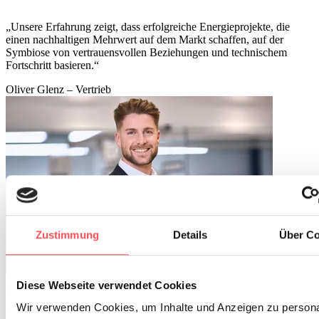
„Unsere Erfahrung zeigt, dass erfolgreiche Energieprojekte, die
einen nachhaltigen Mehrwert auf dem Markt schaffen, auf der
Symbiose von vertrauensvollen Beziehungen und technischem
Fortschritt basieren.“
Oliver Glenz
–
Vertrieb
Zustimmung
Details
Über Co
Diese Webseite verwendet Cookies
Innovative Ansätze für maximalen Unternehmenswert
Wir verwenden Cookies, um Inhalte und Anzeigen zu persona
Von der Komponentenberatung über die Inhouse-Entwicklung und