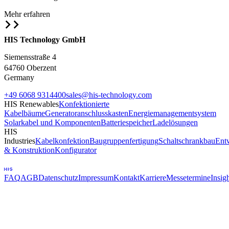
Mehr erfahren
HIS Technology GmbH
Siemensstraße
4
64760 Oberzent
Germany
+49 6068 9314400
sales@his-technology.com
HIS Renewables
Konfektionierte
Kabelbäume
Generatoranschlusskasten
Energiemanagementsystem
Solarkabel und Komponenten
Batteriespeicher
Ladelösungen
HIS
Industries
Kabelkonfektion
Baugruppenfertigung
Schaltschrankbau
Ent
& Konstruktion
Konfigurator
FAQ
AGB
Datenschutz
Impressum
Kontakt
Karriere
Messetermine
Insig