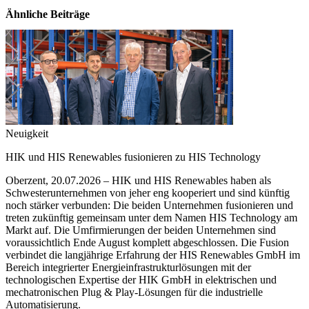
Ähnliche Beiträge
N
Neuigkeit
H
HIK und HIS Renewables fusionieren zu HIS Technology
D
Oberzent, 20.07.2026 – HIK und HIS Renewables haben als
(
Schwesterunternehmen von jeher eng kooperiert und sind künftig
S
noch stärker verbunden: Die beiden Unternehmen fusionieren und
w
treten zukünftig gemeinsam unter dem Namen HIS Technology am
d
Markt auf. Die Umfirmierungen der beiden Unternehmen sind
u
voraussichtlich Ende August komplett abgeschlossen. Die Fusion
E
verbindet die langjährige Erfahrung der HIS Renewables GmbH im
d
Bereich integrierter Energieinfrastrukturlösungen mit der
technologischen Expertise der HIK GmbH in elektrischen und
M
mechatronischen Plug & Play-Lösungen für die industrielle
Automatisierung.