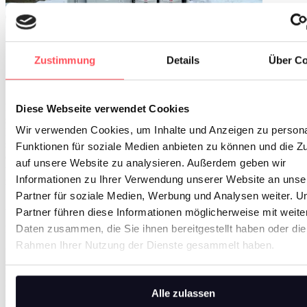
Zustimmung
Details
Über Co
Vorteile: Kosteneinsparung, Unabhängigkeit und CO2-Reduktion
Die Entscheidung, auf eine PV-Anlage mit Batteriespeicher zu
Diese Webseite verwendet Cookies
setzen, bietet zahlreiche Vorteile. Zum einen ermöglicht die eigene
Wir verwenden Cookies, um Inhalte und Anzeigen zu persona
Energieerzeugung Kosteneinsparungen und Unabhängigkeit von
steigenden Strompreisen. Zum anderen trägt sie durch die Nutzung
Funktionen für soziale Medien anbieten zu können und die Zu
erneuerbarer Energie aktiv zur Reduktion von CO2-Emissionen bei
auf unsere Website zu analysieren. Außerdem geben wir
und leistet einen wichtigen Beitrag zum Klimaschutz. Diese
Informationen zu Ihrer Verwendung unserer Website an unse
nachhaltige Lösung ist nicht nur eine Investition in die Zukunft des
Standorts, sondern auch ein langfristiger Schritt hin zu mehr
Partner für soziale Medien, Werbung und Analysen weiter. U
Autarkie und Effizienz.
Partner führen diese Informationen möglicherweise mit weite
Daten zusammen, die Sie ihnen bereitgestellt haben oder die
Effizientes Energiemanagement und Optimierung der Energieflüsse
Rahmen Ihrer Nutzung der Dienste gesammelt haben.
Um die Nutzung der erzeugten Energie weiter zu optimieren,
kommt auch ein intelligentes Energiemanagementsystem (HIS-
EMS) zum Einsatz. Dieses System überwacht die Energieflüsse im
Unternehmen und sorgt dafür, dass die erzeugte Energie dynamisch
Alle zulassen
und bedarfsgerecht verteilt wird. Auf diese Weise kann sichergestellt