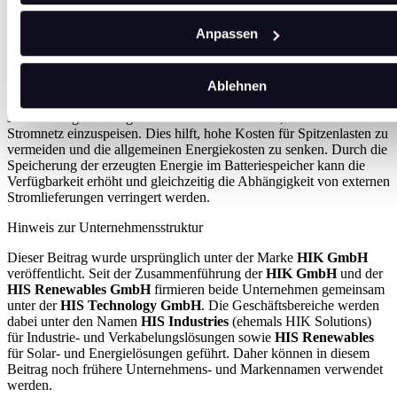
werden, dass immer ausreichend Energie verfügbar ist, wenn sie
benötigt wird, während der Energieverbrauch effizient gesteuert
Anpassen
wird.
Mehr Energie vor Ort nutzen – Reduzierung von Kosten
Ablehnen
Ein weiterer Vorteil des Systems liegt in der Möglichkeit, mehr der
selbst erzeugten Energie direkt vor Ort zu nutzen, anstatt sie in das
Stromnetz einzuspeisen. Dies hilft, hohe Kosten für Spitzenlasten zu
vermeiden und die allgemeinen Energiekosten zu senken. Durch die
Speicherung der erzeugten Energie im Batteriespeicher kann die
Verfügbarkeit erhöht und gleichzeitig die Abhängigkeit von externen
Stromlieferungen verringert werden.
Hinweis zur Unternehmensstruktur
Dieser Beitrag wurde ursprünglich unter der Marke
HIK GmbH
veröffentlicht. Seit der Zusammenführung der
HIK GmbH
und der
HIS Renewables GmbH
firmieren beide Unternehmen gemeinsam
unter der
HIS Technology GmbH
. Die Geschäftsbereiche werden
dabei unter den Namen
HIS Industries
(ehemals HIK Solutions)
für Industrie- und Verkabelungslösungen sowie
HIS Renewables
für Solar- und Energielösungen geführt. Daher können in diesem
Beitrag noch frühere Unternehmens- und Markennamen verwendet
werden.