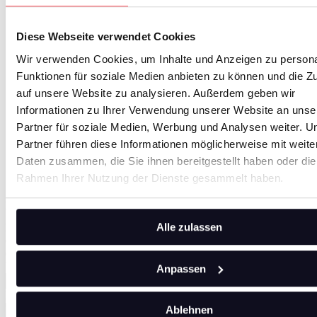
alternativ eine fundierte technische Ausbildung mit
erfolgreicher Führungslaufbahn in der Industrie
Mehrjährige Führungserfahrung in einem produzierenden
Diese Webseite verwendet Cookies
Unternehmen mit starkem Fokus zu KPI-gestützten Prozessen
aus ähnlichen Rollen: Werkleiter / Plant Manager,
Wir verwenden Cookies, um Inhalte und Anzeigen zu persona
stellvertretender Werkleiter mit breiter Verantwortung,
Funktionen für soziale Medien anbieten zu können und die Zu
operations Director / Head of Operations, Produktionsleiter
mit Verantwortung für Logistik, Qualität oder
auf unsere Website zu analysieren. Außerdem geben wir
Arbeitsvorbereitung, Standortleiter / Business Unit Leiter
Informationen zu Ihrer Verwendung unserer Website an unse
einer produzierenden Einheit
Partner für soziale Medien, Werbung und Analysen weiter. U
Hohe Führungsstärke und Umsetzungsorientierung
Souveräner Umgang mit unternehmensinternen Schnittstellen
Partner führen diese Informationen möglicherweise mit weite
Sehr gute Deutsch- und/oder Englischkenntnisse (C1-Niveau)
Daten zusammen, die Sie ihnen bereitgestellt haben oder die
Bereitschaft, dauerhaft Verantwortung am Standort Bosnien
Rahmen Ihrer Nutzung der Dienste gesammelt haben.
zu übernehmen
Klingt interessant?
Alle zulassen
Dann freuen wir uns auf Deine aussagekräftige Bewerbung. Nutze
dazu einfach unser Formular und lade Deine Bewerbungsunterlagen
direkt hoch.
Vorname
*
Anpassen
Nachname
*
Ablehnen