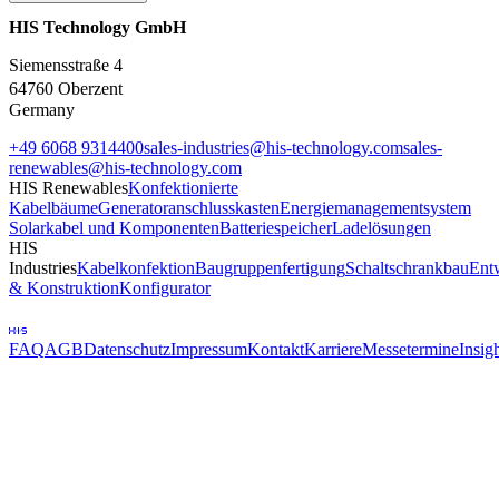
HIS Technology GmbH
Siemensstraße
4
64760 Oberzent
Germany
+49 6068 9314400
sales-industries@his-technology.com
sales-
renewables@his-technology.com
HIS Renewables
Konfektionierte
Kabelbäume
Generatoranschlusskasten
Energiemanagementsystem
Solarkabel und Komponenten
Batteriespeicher
Ladelösungen
HIS
Industries
Kabelkonfektion
Baugruppenfertigung
Schaltschrankbau
Ent
& Konstruktion
Konfigurator
FAQ
AGB
Datenschutz
Impressum
Kontakt
Karriere
Messetermine
Insig