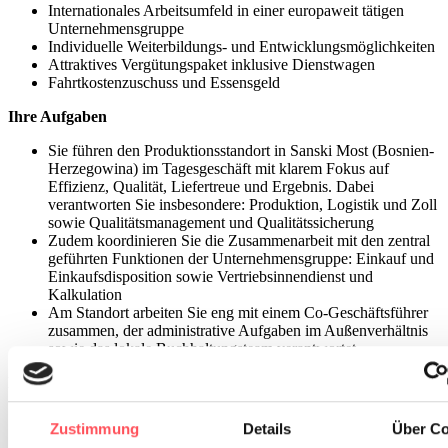
Internationales Arbeitsumfeld in einer europaweit tätigen
Unternehmensgruppe
Individuelle Weiterbildungs- und Entwicklungsmöglichkeiten
Attraktives Vergütungspaket inklusive Dienstwagen
Fahrtkostenzuschuss und Essensgeld
Ihre Aufgaben
Sie führen den Produktionsstandort in Sanski Most (Bosnien-
Herzegowina) im Tagesgeschäft mit klarem Fokus auf
Effizienz, Qualität, Liefertreue und Ergebnis. Dabei
verantworten Sie insbesondere: Produktion, Logistik und Zoll
sowie Qualitätsmanagement und Qualitätssicherung
Zudem koordinieren Sie die Zusammenarbeit mit den zentral
geführten Funktionen der Unternehmensgruppe: Einkauf und
Einkaufsdisposition sowie Vertriebsinnendienst und
Kalkulation
Am Standort arbeiten Sie eng mit einem Co-Geschäftsführer
zusammen, der administrative Aufgaben im Außenverhältnis
sowie das lokale Buchhaltungsteam verantwortet.
Ihr Profil
Abgeschlossenes technisches Studium, z. B. Maschinenbau,
Zustimmung
Details
Über Co
Elektrotechnik, Wirtschaftsingenieurwesen oder vergleichbar,