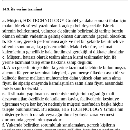
14.9. i̇fa yeri̇ne tazmi̇nat
a.
Müşteri, HIS TECHNOLOGY GmbH'ya daha sonraki ifalar için
makul bir ek süreyi yazılı olarak açıkça belirleyecektir. Bir ek
sürenin belirlenmesi, yalnızca ek sürenin belirlendiği tarihte borçlu
olunan edimin vadesinin gelmiş olması durumunda geçerli olacaktır.
b.
Ek süre, gerekli performansı açık ve net bir şekilde belirtmeli ve
sürenin sonunu açıkça göstermelidir. Makul ek süre, teslimat
kalemlerinin genellikle hala üretilmesi gerektiğini dikkate almalıdır.
c.
Müşteri, hatasız olarak teslim alınan kısmi teslimatlar için ifa
yerine tazminat talep etme hakkına sahip değildir.
d.
Alıcı geçerli bir şekilde ifa yerine tazminat talebinde bulunmuşsa,
alıcının ifa yerine tazminat talepleri, aynı menşe ülkeden aynı tür ve
kalitede ikame malların muhtemelen daha yüksek olan satın alma
fiyatı ile sipariş onayında kararlaştırılan satın alma fiyatı arasındaki
farkla sınırlı olacaktır.
e.
Teslimatın yapılmaması nedeniyle müşterinin uğradığı mali
dezavantajlar, özellikle de kullanım kaybı, faaliyetlerin kesintiye
uğraması veya kar kaybı nedeniyle müşteri tarafından başka hiçbir
talepte bulunulamaz. Bu istisna, HIS TECHNOLOGY GmbH'nın
müşteriye kasıtlı olarak veya ağır ihmal yoluyla zarar vermesi
durumunda geçerli olmayacaktır.
f.
Yukarıda belirtilen sorumluluk sınırlamaları, gerçek kişilerin