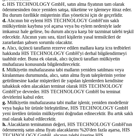
c.
HIS TECHNOLOGY GmbH, satın alma fiyatının tam olarak
ödenmesinden önce yeniden satışa, tüketime ve işlemeye itiraz eder.
Bu durum özellikle müşterinin iflas yöneticisi için de geçerlidir.
d.
Alıcının bir eylemi HIS TECHNOLOGY GmbH'nin saklı
mülkiyetinin kaybına yol açarsa veya bu eylem nedeniyle iade
imkansız hale gelirse, bu durum alıcıya karşı bir tazminat talebi teşkil
edecektir. Alıcının yanı sıra, tüzel kişilerin yasal temsilcileri de
zararlardan şahsen sorumlu olacaktır.
e.
Alıcı, üçüncü tarafların rezerve edilen mallara karşı icra tedbirleri
hakkında HIS TECHNOLOGY GmbH'yi derhal bilgilendirmeyi
taahhüt eder. Buna ek olarak, alıcı üçüncü tarafları mülkiyetin
muhafazası konusunda bilgilendirecektir.
f.
Mülkiyetin muhafazasına tabi malların yeniden satılması veya
kiralanması durumunda, alıcı, satın alma fiyatı taleplerinin yerine
getirilmesine kadar müşterileri ile yapılan işlemlerden kendisine
tahakkuk eden alacakları teminat olarak HIS TECHNOLOGY
GmbH'ye devreder. HIS TECHNOLOGY GmbH bu teminat
devirlerini kabul eder.
g.
Mülkiyetin muhafazasına tabi mallar işlenir, yeniden modellenir
veya başka bir ürünle birleştirilirse, HIS TECHNOLOGY GmbH
yeni üretilen ürünün mülkiyetini doğrudan edinecektir. Bu artık saklı
mal olarak kabul edilecektir.
h.
Alacakların teminatının değeri, HIS TECHNOLOGY GmbH'nın
ödenmemiş satın alma fiyatı alacaklarını %20'den fazla aşarsa, HIS
TECHNOLOGY GmbH, alıcının talebi üzerine HIS