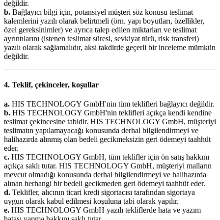
değildir.
b.
Bağlayıcı bilgi için, potansiyel müşteri söz konusu teslimat
kalemlerini yazılı olarak belirtmeli (örn. yapı boyutları, özellikler,
özel gereksinimler) ve ayrıca talep edilen miktarları ve teslimat
ayrıntılarını (istenen teslimat süresi, sevkiyat türü, risk transferi)
yazılı olarak sağlamalıdır, aksi takdirde geçerli bir inceleme mümkün
değildir.
4. Teklif, çekinceler, koşullar
a.
HIS TECHNOLOGY GmbH'nin tüm teklifleri bağlayıcı değildir.
b.
HIS TECHNOLOGY GmbH'nin teklifleri açıkça kendi kendine
teslimat çekincesine tabidir. HIS TECHNOLOGY GmbH, müşteriyi
teslimatın yapılamayacağı konusunda derhal bilgilendirmeyi ve
halihazırda alınmış olan bedeli gecikmeksizin geri ödemeyi taahhüt
eder.
c.
HIS TECHNOLOGY GmbH, tüm teklifler için ön satış hakkını
açıkça saklı tutar. HIS TECHNOLOGY GmbH, müşteriyi malların
mevcut olmadığı konusunda derhal bilgilendirmeyi ve halihazırda
alınan herhangi bir bedeli gecikmeden geri ödemeyi taahhüt eder.
d.
Teklifler, alıcının ticari kredi sigortacısı tarafından sigortaya
uygun olarak kabul edilmesi koşuluna tabi olarak yapılır.
e.
HIS TECHNOLOGY GmbH yazılı tekliflerde hata ve yazım
hatası yapma hakkını saklı tutar.