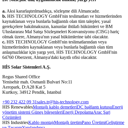
a.
Aksi kararlaştırılmadıkça, sözleşme dili Almancadır.
b.
HIS TECHNOLOGY GmbH'nin teslimatları ve hizmetlerinden
kaynaklanan veya bunlarla bağlantılı olan tüm talepler, yasal
gerekçelere bakılmaksızın, kanunlar ihtilafı hükümleri ve BM
Uluslararası Mal Satışı Sözleşmeleri Konvansiyonu (CISG) hariç
olmak üzere, Almanya'nın yasal hükümlerine tabi olacaktır.
c.
HIS TECHNOLOGY GmbH'nin teslimatlarından veya
hizmetlerinden kaynaklanan veya bunlarla bağlantılı olan tüm
anlaşmazlıklar için yargı yeri, HIS TECHNOLOGY GmbH'nin
64760 Oberzent, Almanya'daki kayıtlı ofisi olacaktır.
HİS Solar Sistemleri A.Ş.
Regus Shared Office
Yenisehir mah. Osmanli Bulvari No:11
Aeropark, D:A28 Kat 5
Kurtkoy, 34912 Pendik, Istanbul
+90 232 422 09 31
sales.tr@his-technology.com
HIS Renewables
Montajlı kablo demetleri
DC bağlantı kutusu
Enerji
yönetim sistemi
Güneş bileşenleri
Enerji Depolama
Araç Şarj
Çözümleri
HIS Industries
Kablo montajı
Montajlı üretim
Pano Üretimi
Geliştirme
ve Tasarım
Yapılandırıcı