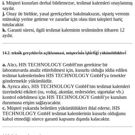
i.
Müşteri kusurları derhal bildirmezse, teslimat kalemleri onaylanmış
sayılır.
j.
Onay ile birlikte, yasal gerekçelere bakılmaksızın, sipariş verenin
müteakip yerine getirme ve zararlar için olası tüm talepleri hariç
tutulacaktır.
k.
Garanti süresi, ilgili teslimat kaleminin tesliminden itibaren 12
aydır.
14.2. tekni̇k gerçekleri̇n açiklanmasi, müşteri̇ni̇n i̇şbi̇rli̇ği̇ yükümlülükleri̇
a.
Alıcı, HIS TECHNOLOGY GmbH'nın gerekirse bir
laboratuvarda analiz ettirebilmesi için, kusurlu olduğu iddia edilen
teslimat kalemlerinden HIS TECHNOLOGY GmbH'ya örnekler
göndermekle yükümlüdür.
b.
Ayrıca alıcı, HIS TECHNOLOGY GmbH'nin teslimat kalemleri
üzerindeki etkileri (ısı, voltaj, akımlar, redresörler, sigortalar vb.)
kontrol edebilmesi için HIS TECHNOLOGY GmbH'ye kurulum
durumuna erişim sağlayacaktır.
c.
Müşteri yukarıda belirtilen yükümlülükleri ihlal ederse, HIS
TECHNOLOGY GmbH teslimat kalemlerinin kusurlu olduğunu
kabul etmediği sürece garanti kapsamı dışında kalacaktır.