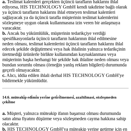
a.
Teslimat kalemleri gerçekten üçüncü tarafların haklarını ihlal
ediyorsa, HIS TECHNOLOGY GmbH kendi takdirine bağlı olarak
ya üçüncü tarafların haklarını ihlal etmeyen teslimat kalemleri
sağlayacak ya da üçüncü tarafla müşterinin teslimat kalemlerini
sözleşmeye uygun olarak kullanmasına izin veren bir anlaşmaya
varacaktır.
b.
Ancak bu yükümlülük, müşterinin tedarikçiye verdiği
spesifikasyonlarla üçüncü tarafların haklarının ihlal edilmesine
neden olması, teslimat kalemlerini üçüncü tarafların haklarını ihlal
edecek şekilde değiştirmesi veya hak ihlalinin yalnızca tedarikçinin
üretmediği ürünlerle birlikte kullanımdan kaynaklanması veya
müşterinin başka herhangi bir şekilde hak ihlaline neden olması veya
bundan sorumlu olması (örneğin yanlış reklam bilgileri) durumunda
geçerli olmayacaktır.
c.
Alıcı, iddia edilen ihlali derhal HIS TECHNOLOGY GmbH'ye
bildirmekle yükümlüdür.
14.6. müteaki̇p edi̇mi̇n yeri̇ne geti̇ri̇lmemesi̇, azaltilmasi, sözleşmeden
çeki̇lme
a.
Müşteri, yalnızca müteakip ifanın başarısız olması durumunda
satın alma fiyatını düşürme veya sözleşmeden cayma hakkına sahip
olacaktır.
b.
HIS TECHNOLOGY GmbH'ya müteakip yerine getirme için en