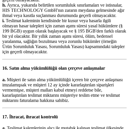
h.
Ayrıca, yukarıda belirtilen sorumluluk sınırlamaları ve istisnalar,
HIS TECHNOLOGY GmbH'nın zararın meydana gelmesinde ağır
ihmal veya kasıtla suçlanması durumunda geçerli olmayacaktır.
i.
Teslimat kaleminin kendisinde bir kusur veya hasarla ilgili
olmayan hasar talepleri için zaman aşımı süresi yasal hükümlere (§
199 BGB) uygun olarak başlayacak ve § 195 BGB'den farklı olarak
bir yıl olacaktır. Bir yıllık zaman aşımı süresi, ölüm, bedensel
yaralanma, sağlığın bozulması veya zorunlu hükümler (örneğin
Ürün Sorumluluk Yasası, Sorumluluk Yasası) kapsamındaki talepler
için geçerli olmayacaktır.
16. Satın alma yükümlülüğü olan çerçeve anlaşmalar
a.
Müşteri ile satın alma yükümlülüğü içeren bir çerçeve anlaşması
imzalamışsak ve müşteri 12 ay içinde kararlaştırılan siparişleri
vermemişse, müşteri malları kabul etmeyi reddetse bile,
kararlaştırılan teslimat miktarını müşteriye teslim etme ve teslimat
miktarını faturalama hakkına sahibiz.
17. İhracat, ihracat kontrolü
a.
Teslimat kalemlerinin alıcı ile mutabık kalınan teslimat ülkesinde