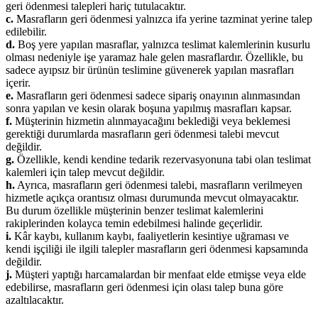
geri ödenmesi talepleri hariç tutulacaktır.
c.
Masrafların geri ödenmesi yalnızca ifa yerine tazminat yerine talep
edilebilir.
d.
Boş yere yapılan masraflar, yalnızca teslimat kalemlerinin kusurlu
olması nedeniyle işe yaramaz hale gelen masraflardır. Özellikle, bu
sadece ayıpsız bir ürünün teslimine güvenerek yapılan masrafları
içerir.
e.
Masrafların geri ödenmesi sadece sipariş onayının alınmasından
sonra yapılan ve kesin olarak boşuna yapılmış masrafları kapsar.
f.
Müşterinin hizmetin alınmayacağını beklediği veya beklemesi
gerektiği durumlarda masrafların geri ödenmesi talebi mevcut
değildir.
g.
Özellikle, kendi kendine tedarik rezervasyonuna tabi olan teslimat
kalemleri için talep mevcut değildir.
h.
Ayrıca, masrafların geri ödenmesi talebi, masrafların verilmeyen
hizmetle açıkça orantısız olması durumunda mevcut olmayacaktır.
Bu durum özellikle müşterinin benzer teslimat kalemlerini
rakiplerinden kolayca temin edebilmesi halinde geçerlidir.
i.
Kâr kaybı, kullanım kaybı, faaliyetlerin kesintiye uğraması ve
kendi işçiliği ile ilgili talepler masrafların geri ödenmesi kapsamında
değildir.
j.
Müşteri yaptığı harcamalardan bir menfaat elde etmişse veya elde
edebilirse, masrafların geri ödenmesi için olası talep buna göre
azaltılacaktır.