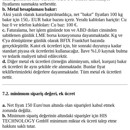
fiyatlarını sunmakta serbesttir.
b.
Metal hesaplaması bakır:
Aksi yazılı olarak kararlaştırılmadıkça, net "bakır" fiyatları 100 kg
bakır için 150,- EUR bakır bazını içerir. Yeraltı kabloları hariçtir: Cu
baz 0 ve telefon kabloları: Cu baz: 100 €.
c.
Faturalama, her işlem gününde ton ve ABD doları cinsinden
sabitlenen günlük LME borsa kotasyonuna dayanmaktadır. Kg ve
€'ya dönüştürme günlük olarak BFIX Frankfurt bazında
gerçekleştirilir. Katot ek ücretleri için, bir sonraki duyuruya kadar
standart piyasa ek ücretlerini kullanacağız. İlave %1,0 kaynak bulma
ve tedarik maliyeti tahsil edilecektir.
d.
Diğer metal ek ücretleri (örneğin alüminyum, nikel, kurşun) bakır
ek ücretleri ile aynı şekilde ele alınmaktadır. Bunlar fiyat
tekliflerimizdeki değerlere dayanmaktadır. Tüm metal ek ücretleri
nettir.
7.2. minimum sipariş değeri, ek ücret
a.
Net fiyatı 150 Euro'nun altında olan siparişleri kabul etmek
zorunda değiliz.
b.
Minimum sipariş değerinin altındaki siparişler için HIS
TECHNOLOGY GmbH minimum miktar ek ücreti talep etme
hakkını saklı tutar.