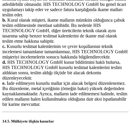
atfedilebilir olmasıdır. HIS TECHNOLOGY GmbH bu genel ticari
uygulamayı takip eder ve sadece fatura karşılığında ikame malları
teslim eder.
b.
Kural olarak müşteri, ikame malların mümkün olduğunca çabuk
teslim edilmesinde menfaat sahibidir. Bu nedenle HIS
TECHNOLOGY GmbH, diğer üreticilerin teknik olarak aynı
tasarıma sahip benzer teslimat kalemlerini de ikame mal olarak
teslim etme hakkına sahiptir.
c.
Kusurlu teslimat kalemlerinin ve çevre koşullarının teknik
incelemesi tamamlanır tamamlanmaz, HIS TECHNOLOGY GmbH
müşteriyi incelemelerin sonucu hakkında bilgilendirecektir.
d.
HIS TECHNOLOGY GmbH kusur bildirimini haklı bulursa,
HIS TECHNOLOGY GmbH kusurlu teslimat kalemlerini teslim
aldıktan sonra, teslim aldığı ölçüde bir alacak dekontu
düzenleyecektir.
e.
İade edilmeyen kusurlu mallar için alacak belgesi düzenlenemez.
Bu düzenleme, metal içeriğinin (örneğin bakır) yüksek değerinden
kaynaklanmaktadır. Ayrıca, malların iade edilmemesi halinde, teslim
edilen malların halen kullanılmakta olduğuna dair aksi ispatlanabilir
bir karine mevcuttur.
14.5. Mülkiyete ilişkin kusurlar