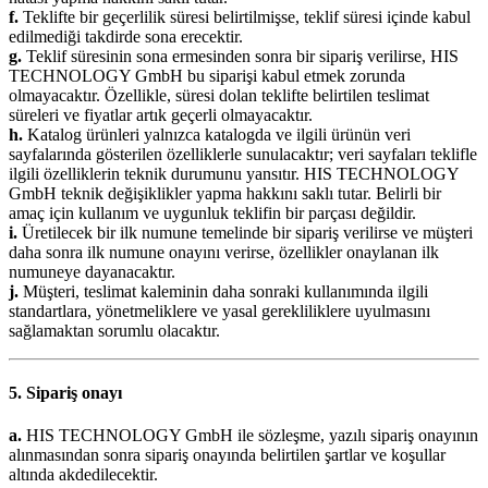
f.
Teklifte bir geçerlilik süresi belirtilmişse, teklif süresi içinde kabul
edilmediği takdirde sona erecektir.
g.
Teklif süresinin sona ermesinden sonra bir sipariş verilirse, HIS
TECHNOLOGY GmbH bu siparişi kabul etmek zorunda
olmayacaktır. Özellikle, süresi dolan teklifte belirtilen teslimat
süreleri ve fiyatlar artık geçerli olmayacaktır.
h.
Katalog ürünleri yalnızca katalogda ve ilgili ürünün veri
sayfalarında gösterilen özelliklerle sunulacaktır; veri sayfaları teklifle
ilgili özelliklerin teknik durumunu yansıtır. HIS TECHNOLOGY
GmbH teknik değişiklikler yapma hakkını saklı tutar. Belirli bir
amaç için kullanım ve uygunluk teklifin bir parçası değildir.
i.
Üretilecek bir ilk numune temelinde bir sipariş verilirse ve müşteri
daha sonra ilk numune onayını verirse, özellikler onaylanan ilk
numuneye dayanacaktır.
j.
Müşteri, teslimat kaleminin daha sonraki kullanımında ilgili
standartlara, yönetmeliklere ve yasal gerekliliklere uyulmasını
sağlamaktan sorumlu olacaktır.
5. Sipariş onayı
a.
HIS TECHNOLOGY GmbH ile sözleşme, yazılı sipariş onayının
alınmasından sonra sipariş onayında belirtilen şartlar ve koşullar
altında akdedilecektir.