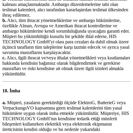
kalması amaçlanmaktadır. Ambargo düzenlemelerine tabi olan
teslimat kalemleri, alıcı tarafından kararlaştırılan teslimat ülkesinden
ihraç edilemez.
b.
Alıcı, tüm ihracat yönetmeliklerine ve ambargo hükümlerine,
özellikle Alman, Avrupa ve Amerikan ihracat kontrollerine ve
ambargo hükümlerine kendi sorumluluğunda uyacağını garanti eder.
Müşteri bu yükümlülüğü kusurlu bir şekilde ihlal ederse, HIS
TECHNOLOGY GmbH'yi olası para cezaları da dahil olmak üzere
üçüncü tarafların tüm taleplerine karşı tazmin edecek ve ayrıca yasal
savunma masraflarını karşılayacaktır.
c.
Alıcı, ilgili ihracat ve/veya ithalat yönetmelikleri veya kısıtlamaları
hakkında kendisini bağımsız olarak bilgilendirmek ve gerekirse
masrafları ve riski kendisine ait olmak üzere ilgili izinleri almakla
yükümlüdür.
18. İmha
a.
Müşteri, yasaların gerektirdiği ölçüde ElektroG, BatterieG veya
VerpackungsVO kapsamına giren teslimat kalemlerini tüm yasal
hükümlere uygun olarak imha etmekle yükümlüdür. Müşteriye, HIS
TECHNOLOGY GmbH'nın kendisine tedarik ettiği münferit
bileşenleri kullanırken elektrikli veya elektronik ekipmanın
üreticisinin kendisi olduğu ve bu nedenle yukarıdaki