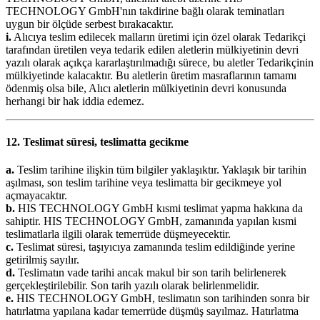
TECHNOLOGY GmbH'nın takdirine bağlı olarak teminatları
uygun bir ölçüde serbest bırakacaktır.
i.
Alıcıya teslim edilecek malların üretimi için özel olarak Tedarikçi
tarafından üretilen veya tedarik edilen aletlerin mülkiyetinin devri
yazılı olarak açıkça kararlaştırılmadığı sürece, bu aletler Tedarikçinin
mülkiyetinde kalacaktır. Bu aletlerin üretim masraflarının tamamı
ödenmiş olsa bile, Alıcı aletlerin mülkiyetinin devri konusunda
herhangi bir hak iddia edemez.
12. Teslimat süresi, teslimatta gecikme
a.
Teslim tarihine ilişkin tüm bilgiler yaklaşıktır. Yaklaşık bir tarihin
aşılması, son teslim tarihine veya teslimatta bir gecikmeye yol
açmayacaktır.
b.
HIS TECHNOLOGY GmbH kısmi teslimat yapma hakkına da
sahiptir. HIS TECHNOLOGY GmbH, zamanında yapılan kısmi
teslimatlarla ilgili olarak temerrüde düşmeyecektir.
c.
Teslimat süresi, taşıyıcıya zamanında teslim edildiğinde yerine
getirilmiş sayılır.
d.
Teslimatın vade tarihi ancak makul bir son tarih belirlenerek
gerçekleştirilebilir. Son tarih yazılı olarak belirlenmelidir.
e.
HIS TECHNOLOGY GmbH, teslimatın son tarihinden sonra bir
hatırlatma yapılana kadar temerrüde düşmüş sayılmaz. Hatırlatma