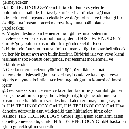
gelmeyecektir.
d.
HIS TECHNOLOGY GmbH tarafından tavsiyelerde
bulunulması halinde, bu tavsiye, müşteri tarafından sağlanan
bilgilerin içerik açısından eksiksiz ve doğru olması ve herhangi bir
özelliğe uyulmasının gerekmemesi koşuluna bağlı olarak
yapılacaktır.
e.
Müşteri, teslimattan hemen sonra ilgili teslimat kalemini
inceleyecek ve bir kusur bulunursa, derhal HIS TECHNOLOGY
GmbH'ye yazılı bir kusur bildirimi gönderecektir. Kusur
bildiriminde fatura numarası, ürün numarası, ilgili miktar belirtilecek
ve her bir kusur ayrı ayrı bildirilecektir. Birbirini izleyen veya kısmi
teslimatlar söz konusu olduğunda, her teslimat incelenmeli ve
bildirilmelidir.
f.
Gecikmeden inceleme yükümlülüğü, özellikle teslimat
kalemlerinin işlevselliğinin ve veri sayfasında ve katalogda veya
sipariş onayında belirtilen verilere uygunluğunun kontrol edilmesini
içerir.
g.
Gecikmeksizin inceleme ve kusurları bildirme yükümlülüğü her
bir işleme adımı için geçerlidir. Müşteri ilgili işleme adımındaki
kusurları derhal bildirmezse, teslimat kalemleri onaylanmış sayılır.
h.
HIS TECHNOLOGY GmbH, HIS TECHNOLOGY GmbH'ya
denetim görevinin aşırı yüklendiği tüm hükümlere itiraz eder.
Aslında, HIS TECHNOLOGY GmbH ilgili işlem adımlarını zaten
denetleyemeyecektir, çünkü HIS TECHNOLOGY GmbH başka bir
işlem gerçekleştirmeyecektir.