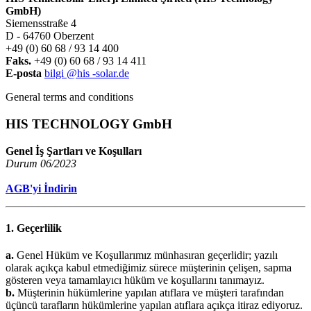
GmbH)
Siemensstraße 4
D - 64760 Oberzent
+49 (0) 60 68 / 93 14 400
Faks.
+49 (0) 60 68 / 93 14 411
E-posta
bilgi @his -solar.de
General terms and conditions
HIS TECHNOLOGY GmbH
Genel İş Şartları ve Koşulları
Durum 06/2023
AGB'yi İndirin
1. Geçerlilik
a.
Genel Hüküm ve Koşullarımız münhasıran geçerlidir; yazılı
olarak açıkça kabul etmediğimiz sürece müşterinin çelişen, sapma
gösteren veya tamamlayıcı hüküm ve koşullarını tanımayız.
b.
Müşterinin hükümlerine yapılan atıflara ve müşteri tarafından
üçüncü tarafların hükümlerine yapılan atıflara açıkça itiraz ediyoruz.