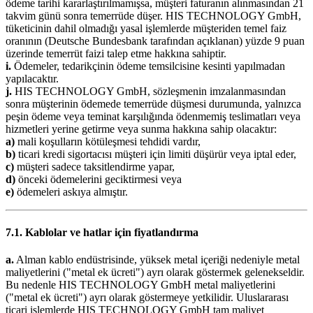
ödeme tarihi kararlaştırılmamışsa, müşteri faturanın alınmasından 21
takvim günü sonra temerrüde düşer. HIS TECHNOLOGY GmbH,
tüketicinin dahil olmadığı yasal işlemlerde müşteriden temel faiz
oranının (Deutsche Bundesbank tarafından açıklanan) yüzde 9 puan
üzerinde temerrüt faizi talep etme hakkına sahiptir.
i.
Ödemeler, tedarikçinin ödeme temsilcisine kesinti yapılmadan
yapılacaktır.
j.
HIS TECHNOLOGY GmbH, sözleşmenin imzalanmasından
sonra müşterinin ödemede temerrüde düşmesi durumunda, yalnızca
peşin ödeme veya teminat karşılığında ödenmemiş teslimatları veya
hizmetleri yerine getirme veya sunma hakkına sahip olacaktır:
a)
mali koşulların kötüleşmesi tehdidi vardır,
b)
ticari kredi sigortacısı müşteri için limiti düşürür veya iptal eder,
c)
müşteri sadece taksitlendirme yapar,
d)
önceki ödemelerini geciktirmesi veya
e)
ödemeleri askıya almıştır.
7.1. Kablolar ve hatlar için fiyatlandırma
a.
Alman kablo endüstrisinde, yüksek metal içeriği nedeniyle metal
maliyetlerini ("metal ek ücreti") ayrı olarak göstermek gelenekseldir.
Bu nedenle HIS TECHNOLOGY GmbH metal maliyetlerini
("metal ek ücreti") ayrı olarak göstermeye yetkilidir. Uluslararası
ticari işlemlerde HIS TECHNOLOGY GmbH tam maliyet