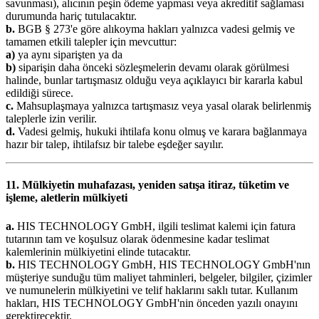
savunması), alıcının peşin ödeme yapması veya akreditif sağlaması
durumunda hariç tutulacaktır.
b.
BGB § 273'e göre alıkoyma hakları yalnızca vadesi gelmiş ve
tamamen etkili talepler için mevcuttur:
a)
ya aynı siparişten ya da
b)
siparişin daha önceki sözleşmelerin devamı olarak görülmesi
halinde, bunlar tartışmasız olduğu veya açıklayıcı bir kararla kabul
edildiği sürece.
c.
Mahsuplaşmaya yalnızca tartışmasız veya yasal olarak belirlenmiş
taleplerle izin verilir.
d.
Vadesi gelmiş, hukuki ihtilafa konu olmuş ve karara bağlanmaya
hazır bir talep, ihtilafsız bir talebe eşdeğer sayılır.
11. Mülkiyetin muhafazası, yeniden satışa itiraz, tüketim ve
işleme, aletlerin mülkiyeti
a.
HIS TECHNOLOGY GmbH, ilgili teslimat kalemi için fatura
tutarının tam ve koşulsuz olarak ödenmesine kadar teslimat
kalemlerinin mülkiyetini elinde tutacaktır.
b.
HIS TECHNOLOGY GmbH, HIS TECHNOLOGY GmbH'nın
müşteriye sunduğu tüm maliyet tahminleri, belgeler, bilgiler, çizimler
ve numunelerin mülkiyetini ve telif haklarını saklı tutar. Kullanım
hakları, HIS TECHNOLOGY GmbH'nin önceden yazılı onayını
gerektirecektir.