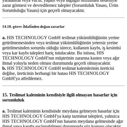
yaralanma veya vücut, yaşam veya sağlığın bozulması nedeniyle
zarar görmesi ve devredilemez talepler (Sorumluluk Yasası, Ürün
Sorumluluğu Yasası) için geçerli olmayacaktır.
14.10. görev i̇hlali̇nden doğan zararlar
a.
HIS TECHNOLOGY GmbH teslimat yükümlülüğünün yerine
getirilmemesinden veya teslimat yükümlülüğünün yetersiz yerine
getirilmesinden sorumlu olduğu sürece, kullanım kaybı, iş kesintisi
veya kar kaybı talepleri hariç tutulacaktır. Bu istisna, HIS
TECHNOLOGY GmbH'nın müşterinin zararına kasten veya ağır
ihmal yoluyla neden olması durumunda geçerli olmayacaktır.
b.
HIS TECHNOLOGY GmbH teslimat kalemlerinin üreticisi
değilse, üreticinin herhangi bir hatası HIS TECHNOLOGY
GmbH'ya atfedilemez.
15. Teslimat kaleminin kendisiyle ilgili olmayan hasarlar için
sorumluluk
a.
Teslimat kaleminin kendisinde meydana gelmeyen hasarlar için
HIS TECHNOLOGY GmbH'ya karşı tazminat talepleri, yalnızca
HIS TECHNOLOGY GmbH'nın hasarın meydana gelmesinde ağır
ihmal veya kasıtla suçlanabilmesi durumunda söz konusu olacaktır.