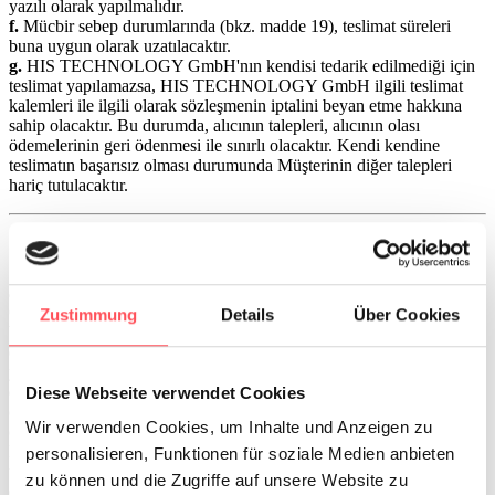
yazılı olarak yapılmalıdır.
f.
Mücbir sebep durumlarında (bkz. madde 19), teslimat süreleri
buna uygun olarak uzatılacaktır.
g.
HIS TECHNOLOGY GmbH'nın kendisi tedarik edilmediği için
teslimat yapılamazsa, HIS TECHNOLOGY GmbH ilgili teslimat
kalemleri ile ilgili olarak sözleşmenin iptalini beyan etme hakkına
sahip olacaktır. Bu durumda, alıcının talepleri, alıcının olası
ödemelerinin geri ödenmesi ile sınırlı olacaktır. Kendi kendine
teslimatın başarısız olması durumunda Müşterinin diğer talepleri
hariç tutulacaktır.
13. Teslim yeri, risk transferi
a.
Yerine getirme yeri, HIS TECHNOLOGY GmbH'nin 64760
Oberzent, Almanya'daki kayıtlı ofisi olacaktır.
Zustimmung
Details
Über Cookies
b.
HIS TECHNOLOGY GmbH, sevkiyata veya taşıyıcıya teslim
edilmeye hazır olduğunun bildirilmesi üzerine yükümlülüklerini
yerine getirmiş olacaktır.
c.
Sipariş onayında aksi belirtilmedikçe, teslimat "fabrika çıkışlı"
Diese Webseite verwendet Cookies
olarak kabul edilir.
Wir verwenden Cookies, um Inhalte und Anzeigen zu
d.
Taraflar arasında aksi kararlaştırılmadıkça, kazara kayıp veya
kazara bozulma riski, sevkiyat yoluyla satış durumunda taşıyıcıya
personalisieren, Funktionen für soziale Medien anbieten
teslim edildikten sonra müşteriye geçecektir.
zu können und die Zugriffe auf unsere Website zu
e.
Alıcı, masrafları kendisine ait olmak üzere malları boşaltacaktır.