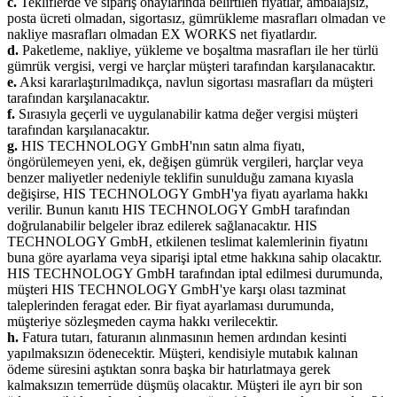
c.
Tekliflerde ve sipariş onaylarında belirtilen fiyatlar, ambalajsız,
posta ücreti olmadan, sigortasız, gümrükleme masrafları olmadan ve
nakliye masrafları olmadan EX WORKS net fiyatlardır.
d.
Paketleme, nakliye, yükleme ve boşaltma masrafları ile her türlü
gümrük vergisi, vergi ve harçlar müşteri tarafından karşılanacaktır.
e.
Aksi kararlaştırılmadıkça, navlun sigortası masrafları da müşteri
tarafından karşılanacaktır.
f.
Sırasıyla geçerli ve uygulanabilir katma değer vergisi müşteri
tarafından karşılanacaktır.
g.
HIS TECHNOLOGY GmbH'nın satın alma fiyatı,
öngörülemeyen yeni, ek, değişen gümrük vergileri, harçlar veya
benzer maliyetler nedeniyle teklifin sunulduğu zamana kıyasla
değişirse, HIS TECHNOLOGY GmbH'ya fiyatı ayarlama hakkı
verilir. Bunun kanıtı HIS TECHNOLOGY GmbH tarafından
doğrulanabilir belgeler ibraz edilerek sağlanacaktır. HIS
TECHNOLOGY GmbH, etkilenen teslimat kalemlerinin fiyatını
buna göre ayarlama veya siparişi iptal etme hakkına sahip olacaktır.
HIS TECHNOLOGY GmbH tarafından iptal edilmesi durumunda,
müşteri HIS TECHNOLOGY GmbH'ye karşı olası tazminat
taleplerinden feragat eder. Bir fiyat ayarlaması durumunda,
müşteriye sözleşmeden cayma hakkı verilecektir.
h.
Fatura tutarı, faturanın alınmasının hemen ardından kesinti
yapılmaksızın ödenecektir. Müşteri, kendisiyle mutabık kalınan
ödeme süresini aştıktan sonra başka bir hatırlatmaya gerek
kalmaksızın temerrüde düşmüş olacaktır. Müşteri ile ayrı bir son