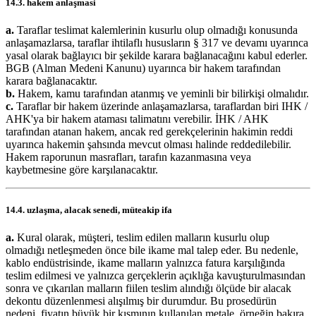
14.3. hakem anlaşmasi
a.
Taraflar teslimat kalemlerinin kusurlu olup olmadığı konusunda
anlaşamazlarsa, taraflar ihtilaflı hususların § 317 ve devamı uyarınca
yasal olarak bağlayıcı bir şekilde karara bağlanacağını kabul ederler.
BGB (Alman Medeni Kanunu) uyarınca bir hakem tarafından
karara bağlanacaktır.
b.
Hakem, kamu tarafından atanmış ve yeminli bir bilirkişi olmalıdır.
c.
Taraflar bir hakem üzerinde anlaşamazlarsa, taraflardan biri IHK /
AHK'ya bir hakem ataması talimatını verebilir. İHK / AHK
tarafından atanan hakem, ancak red gerekçelerinin hakimin reddi
uyarınca hakemin şahsında mevcut olması halinde reddedilebilir.
Hakem raporunun masrafları, tarafın kazanmasına veya
kaybetmesine göre karşılanacaktır.
14.4. uzlaşma, alacak senedi, müteakip ifa
a.
Kural olarak, müşteri, teslim edilen malların kusurlu olup
olmadığı netleşmeden önce bile ikame mal talep eder. Bu nedenle,
kablo endüstrisinde, ikame malların yalnızca fatura karşılığında
teslim edilmesi ve yalnızca gerçeklerin açıklığa kavuşturulmasından
sonra ve çıkarılan malların fiilen teslim alındığı ölçüde bir alacak
dekontu düzenlenmesi alışılmış bir durumdur. Bu prosedürün
nedeni, fiyatın büyük bir kısmının kullanılan metale, örneğin bakıra