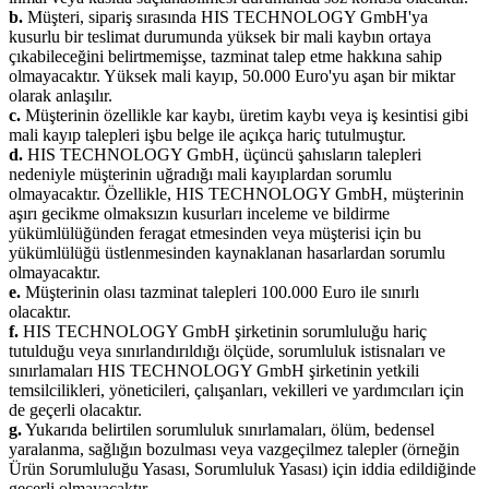
b.
Müşteri, sipariş sırasında HIS TECHNOLOGY GmbH'ya
kusurlu bir teslimat durumunda yüksek bir mali kaybın ortaya
çıkabileceğini belirtmemişse, tazminat talep etme hakkına sahip
olmayacaktır. Yüksek mali kayıp, 50.000 Euro'yu aşan bir miktar
olarak anlaşılır.
c.
Müşterinin özellikle kar kaybı, üretim kaybı veya iş kesintisi gibi
mali kayıp talepleri işbu belge ile açıkça hariç tutulmuştur.
d.
HIS TECHNOLOGY GmbH, üçüncü şahısların talepleri
nedeniyle müşterinin uğradığı mali kayıplardan sorumlu
olmayacaktır. Özellikle, HIS TECHNOLOGY GmbH, müşterinin
aşırı gecikme olmaksızın kusurları inceleme ve bildirme
yükümlülüğünden feragat etmesinden veya müşterisi için bu
yükümlülüğü üstlenmesinden kaynaklanan hasarlardan sorumlu
olmayacaktır.
e.
Müşterinin olası tazminat talepleri 100.000 Euro ile sınırlı
olacaktır.
f.
HIS TECHNOLOGY GmbH şirketinin sorumluluğu hariç
tutulduğu veya sınırlandırıldığı ölçüde, sorumluluk istisnaları ve
sınırlamaları HIS TECHNOLOGY GmbH şirketinin yetkili
temsilcilikleri, yöneticileri, çalışanları, vekilleri ve yardımcıları için
de geçerli olacaktır.
g.
Yukarıda belirtilen sorumluluk sınırlamaları, ölüm, bedensel
yaralanma, sağlığın bozulması veya vazgeçilmez talepler (örneğin
Ürün Sorumluluğu Yasası, Sorumluluk Yasası) için iddia edildiğinde
geçerli olmayacaktır.