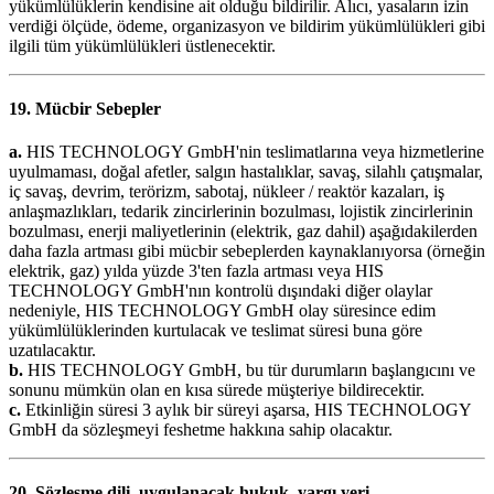
yükümlülüklerin kendisine ait olduğu bildirilir. Alıcı, yasaların izin
verdiği ölçüde, ödeme, organizasyon ve bildirim yükümlülükleri gibi
ilgili tüm yükümlülükleri üstlenecektir.
19. Mücbir Sebepler
a.
HIS TECHNOLOGY GmbH'nin teslimatlarına veya hizmetlerine
uyulmaması, doğal afetler, salgın hastalıklar, savaş, silahlı çatışmalar,
iç savaş, devrim, terörizm, sabotaj, nükleer / reaktör kazaları, iş
anlaşmazlıkları, tedarik zincirlerinin bozulması, lojistik zincirlerinin
bozulması, enerji maliyetlerinin (elektrik, gaz dahil) aşağıdakilerden
daha fazla artması gibi mücbir sebeplerden kaynaklanıyorsa (örneğin
elektrik, gaz) yılda yüzde 3'ten fazla artması veya HIS
TECHNOLOGY GmbH'nın kontrolü dışındaki diğer olaylar
nedeniyle, HIS TECHNOLOGY GmbH olay süresince edim
yükümlülüklerinden kurtulacak ve teslimat süresi buna göre
uzatılacaktır.
b.
HIS TECHNOLOGY GmbH, bu tür durumların başlangıcını ve
sonunu mümkün olan en kısa sürede müşteriye bildirecektir.
c.
Etkinliğin süresi 3 aylık bir süreyi aşarsa, HIS TECHNOLOGY
GmbH da sözleşmeyi feshetme hakkına sahip olacaktır.
20. Sözleşme dili, uygulanacak hukuk, yargı yeri