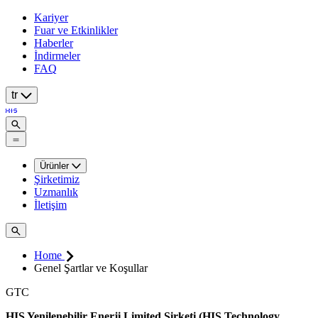
Kariyer
Fuar ve Etkinlikler
Haberler
İndirmeler
FAQ
tr
Ürünler
Şirketimiz
Uzmanlık
İletişim
Home
Genel Şartlar ve Koşullar
GTC
HIS Yenilenebilir Enerji Limited Şirketi (HIS Technology