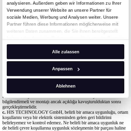
analysieren. Außerdem geben wir Informationen zu Ihrer
Müşteri malları boşaltmazsa, kabulde temerrüde düşmüş olacaktır.
Verwendung unserer Website an unsere Partner für
soziale Medien, Werbung und Analysen weiter. Unsere
14. Garanti
Partner führen diese Informationen möglicherweise mit
weiteren Daten zusammen, die Sie ihnen bereitgestellt
14.1. nitelikler, montaj talimatları, kusur bildirimi, garanti süresi
haben oder die sie im Rahmen Ihrer Nutzung der Dienste
a.
Teslim edilen ürünler, veri sayfalarında ve katalogda listelenen
gesammelt haben.
özelliklere sahipse veya ilk numune onayına uygun olarak
Alle zulassen
üretilmişse kusursuzdur.
b.
Müşteri, teslimat kalemlerinin montajı için sadece kalifiye ve
yetkili uzman personel kullanmakla yükümlüdür. Montaj sırasında
Anpassen
HIS TECHNOLOGY GmbH'nin montaj talimatlarına uyulmalıdır.
Garanti, montaj talimatlarına aykırı olarak veya kalifiye olmayan
veya yetkisiz uzman personel tarafından monte edilen teslimat
Ablehnen
kalemlerini kapsamaz. Müşteri montaj talimatlarının yanlış veya
eksik olduğunu düşünüyorsa, HIS TECHNOLOGY GmbH'yi iddia
edilen hata veya iddia edilen belirsizlik hakkında yazılı olarak
bilgilendirmeli ve montajı ancak açıklığa kavuşturulduktan sonra
gerçekleştirmelidir.
c.
HIS TECHNOLOGY GmbH, belirli bir amaca uygunluğu, ortam
koşullarını veya bir elektrik sisteminden gelen geri bildirimi
belirleyemez ve kontrol edemez. Ne belirli bir amaca uygunluk ne
de belirli çevre koşullarına uygunluk sözleşmenin bir parçası haline