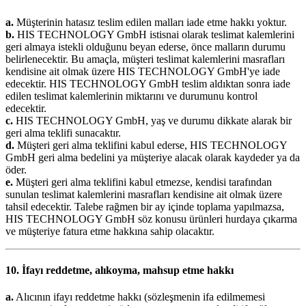
a.
Müşterinin hatasız teslim edilen malları iade etme hakkı yoktur.
b.
HIS TECHNOLOGY GmbH istisnai olarak teslimat kalemlerini
geri almaya istekli olduğunu beyan ederse, önce malların durumu
belirlenecektir. Bu amaçla, müşteri teslimat kalemlerini masrafları
kendisine ait olmak üzere HIS TECHNOLOGY GmbH'ye iade
edecektir. HIS TECHNOLOGY GmbH teslim aldıktan sonra iade
edilen teslimat kalemlerinin miktarını ve durumunu kontrol
edecektir.
c.
HIS TECHNOLOGY GmbH, yaş ve durumu dikkate alarak bir
geri alma teklifi sunacaktır.
d.
Müşteri geri alma teklifini kabul ederse, HIS TECHNOLOGY
GmbH geri alma bedelini ya müşteriye alacak olarak kaydeder ya da
öder.
e.
Müşteri geri alma teklifini kabul etmezse, kendisi tarafından
sunulan teslimat kalemlerini masrafları kendisine ait olmak üzere
tahsil edecektir. Talebe rağmen bir ay içinde toplama yapılmazsa,
HIS TECHNOLOGY GmbH söz konusu ürünleri hurdaya çıkarma
ve müşteriye fatura etme hakkına sahip olacaktır.
10. İfayı reddetme, alıkoyma, mahsup etme hakkı
a.
Alıcının ifayı reddetme hakkı (sözleşmenin ifa edilmemesi