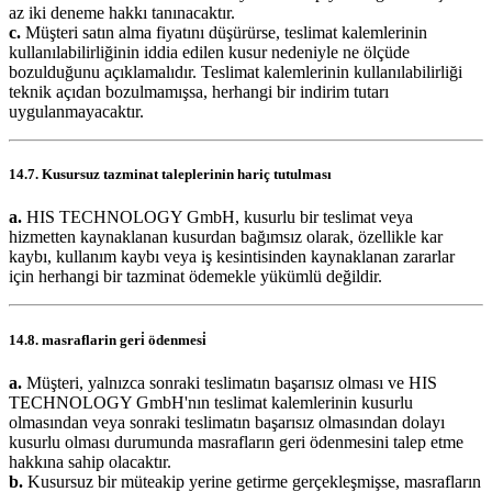
az iki deneme hakkı tanınacaktır.
c.
Müşteri satın alma fiyatını düşürürse, teslimat kalemlerinin
kullanılabilirliğinin iddia edilen kusur nedeniyle ne ölçüde
bozulduğunu açıklamalıdır. Teslimat kalemlerinin kullanılabilirliği
teknik açıdan bozulmamışsa, herhangi bir indirim tutarı
uygulanmayacaktır.
14.7. Kusursuz tazminat taleplerinin hariç tutulması
a.
HIS TECHNOLOGY GmbH, kusurlu bir teslimat veya
hizmetten kaynaklanan kusurdan bağımsız olarak, özellikle kar
kaybı, kullanım kaybı veya iş kesintisinden kaynaklanan zararlar
için herhangi bir tazminat ödemekle yükümlü değildir.
14.8. masraflarin geri̇ ödenmesi̇
a.
Müşteri, yalnızca sonraki teslimatın başarısız olması ve HIS
TECHNOLOGY GmbH'nın teslimat kalemlerinin kusurlu
olmasından veya sonraki teslimatın başarısız olmasından dolayı
kusurlu olması durumunda masrafların geri ödenmesini talep etme
hakkına sahip olacaktır.
b.
Kusursuz bir müteakip yerine getirme gerçekleşmişse, masrafların