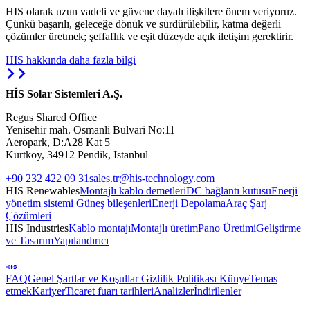
HIS olarak uzun vadeli ve güvene dayalı ilişkilere önem veriyoruz.
Çünkü başarılı, geleceğe dönük ve sürdürülebilir, katma değerli
çözümler üretmek; şeffaflık ve eşit düzeyde açık iletişim gerektirir.
HIS hakkında daha fazla bilgi
HİS Solar Sistemleri A.Ş.
Regus Shared Office
Yenisehir mah. Osmanli Bulvari No:11
Aeropark, D:A28 Kat 5
Kurtkoy, 34912 Pendik, Istanbul
+90 232 422 09 31
sales.tr@his-technology.com
HIS Renewables
Montajlı kablo demetleri
DC bağlantı kutusu
Enerji
yönetim sistemi
Güneş bileşenleri
Enerji Depolama
Araç Şarj
Çözümleri
HIS Industries
Kablo montajı
Montajlı üretim
Pano Üretimi
Geliştirme
ve Tasarım
Yapılandırıcı
FAQ
Genel Şartlar ve Koşullar
Gizlilik Politikası
Künye
Temas
etmek
Kariyer
Ticaret fuarı tarihleri
Analizler
İndirilenler