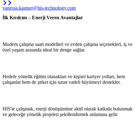
vanessa.kastner@his-technology.com
İlk Kıvılcım – Enerji Veren Avantajlar
Esnek
Çalışma
Modern çalışma saati modelleri ve evden çalışma seçenekleri, iş ve
özel yaşam arasında ideal bir denge sağlar.
Bireysel
Gelişim
Hedefe yönelik eğitim olanakları ve kişisel kariyer yolları, hem
çalışanlar hem de şirket için uzun vadeli büyümeyi destekler.
Sürdürülebilir
Değerler
HIS'te çalışmak, enerji dönüşümüne aktif olarak katkıda bulunmak
ve geleceğe yönelik projeleri şekillendirmek anlamına gelir.
Yenilikçi
Ortam