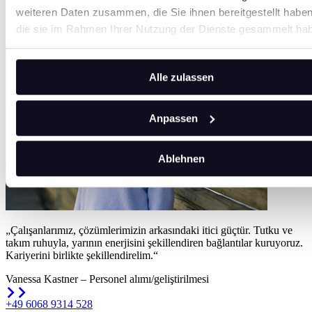
weiteren Daten zusammen, die Sie ihnen bereitgestellt habe
Daha fazla bilgi edin
die sie im Rahmen Ihrer Nutzung der Dienste gesammelt ha
Alle zulassen
Anpassen
Ablehnen
„Çalışanlarımız, çözümlerimizin arkasındaki itici güçtür. Tutku ve
takım ruhuyla, yarının enerjisini şekillendiren bağlantılar kuruyoruz.
Kariyerini birlikte şekillendirelim.“
Vanessa Kastner
– Personel alımı/geliştirilmesi
+49 6068 9314 528