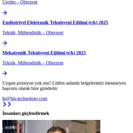
Üretim
–
Oberzent
Endüstriyel Elektronik Teknisyeni Eğitimi (e/k) 2025
Teknik, Mühendislik
–
Oberzent
Mekatronik Teknisyeni Eğitimi (e/k) 2025
Teknik, Mühendislik
–
Oberzent
Uygun pozisyon yok mu? Lütfen anlamlı belgelerinizi istenmeyen
başvuru olarak bize gönderin:
hr@his-technology.com
İnsanları güçlendirmek