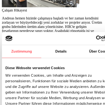
Çalışan Hikayesi
Andreas hemen bizimle çalışmaya başladı ve her zaman kendisini
zorlayan ve büyüyebileceği yeni zorluklar ve projeler arıyor. Üretim
grubu liderinden üretim alanı yöneticisine. HIK'te gelişim
fırsatlarının neredeyse sınırı yoktur. Aşağıdaki röportajda işi ve
işvereni hakkında ne düşündüğünü öğrenebilirsiniz!
Daha fazla bilgi edin
Zustimmung
Details
Über Coo
Diese Webseite verwendet Cookies
Wir verwenden Cookies, um Inhalte und Anzeigen zu
personalisieren, Funktionen für soziale Medien anbieten zu 
Çalışan Hikayesi
und die Zugriffe auf unsere Website zu analysieren. Außerd
Eğitimden doğrudan profesyonel hayata: Dennis, eğitimini HIK
geben wir Informationen zu Ihrer Verwendung unserer Websi
GmbH'de BT uzmanı olarak tamamladı - ardından kaldı ve BT
unsere Partner für soziale Medien, Werbung und Analysen we
departmanımızı desteklemeye devam ediyor. Bununla ilgili daha
fazla bilgiyi röportajda bulabilirsiniz.
Unsere Partner führen diese Informationen möglicherweise m