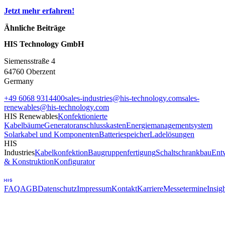
Jetzt mehr erfahren!
Ähnliche Beiträge
HIS Technology GmbH
Siemensstraße
4
64760 Oberzent
Germany
+49 6068 9314400
sales-industries@his-technology.com
sales-
renewables@his-technology.com
HIS Renewables
Konfektionierte
Kabelbäume
Generatoranschlusskasten
Energiemanagementsystem
Solarkabel und Komponenten
Batteriespeicher
Ladelösungen
HIS
Industries
Kabelkonfektion
Baugruppenfertigung
Schaltschrankbau
Ent
& Konstruktion
Konfigurator
FAQ
AGB
Datenschutz
Impressum
Kontakt
Karriere
Messetermine
Insig