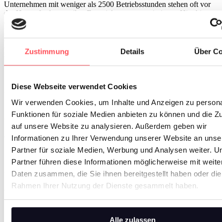
Unternehmen mit weniger als 2500 Betriebsstunden stehen oft vor
der Herausforderung, ihre Energiekosten zu optimieren. Hier bietet
die strategische Anwendung von Peak Shaving durch
Batteriespeichersysteme eine effektive Lösung. Diese Technik
ermöglicht es, Energie während Niedriglastzeiten zu speichern und
während Spitzenzeiten zu nutzen, wodurch Lastprofile geglättet
Zustimmung
Details
Über Co
werden. Dies verbessert nicht nur die Effizienz der Netznutzung,
sondern auch die Netzunterstützung, was letztlich zu niedrigeren
Leistungspreisen führt.
Diese Webseite verwendet Cookies
Chancen für Unternehmen mit mehr als 2500 Betriebsstunden
Wir verwenden Cookies, um Inhalte und Anzeigen zu persona
Unternehmen, die mehr als 2500 Stunden jährlich betrieben werden,
Funktionen für soziale Medien anbieten zu können und die Zu
entdecken durch Peak Shaving weiteres Optimierungspotenzial.
auf unsere Website zu analysieren. Außerdem geben wir
Batteriespeichersysteme bieten die Möglichkeit, Leistungspreise
durch die Eliminierung von 15-Minuten-Energiespitzen deutlich zu
Informationen zu Ihrer Verwendung unserer Website an unse
reduzieren. Sie verbessern die Verbrauchseffizienz, indem sie die
Partner für soziale Medien, Werbung und Analysen weiter. U
Batterien in Zeiten niedriger Preise laden und während
Partner führen diese Informationen möglicherweise mit weite
Hochpreisphasen entladen und damit die Energieausgaben
optimieren. Zusätzlich tragen diese Systeme zur Steigerung der
Daten zusammen, die Sie ihnen bereitgestellt haben oder die
Nachhaltigkeit bei, indem sie den PV-Eigenverbrauch erhöhen und
Rahmen Ihrer Nutzung der Dienste gesammelt haben.
die Energienutzung an umweltfreundliche Praktiken anpassen.
Alle zulassen