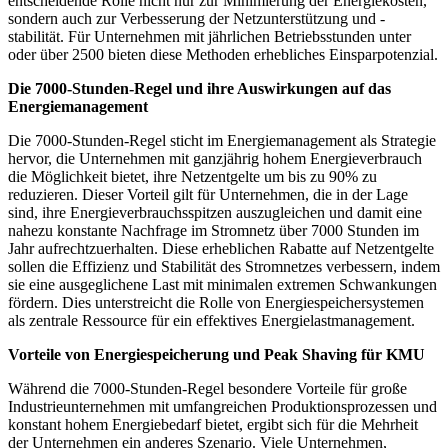
entscheidende Rolle nicht nur zur Minimierung der Energiekosten,
sondern auch zur Verbesserung der Netzunterstützung und -
stabilität. Für Unternehmen mit jährlichen Betriebsstunden unter
oder über 2500 bieten diese Methoden erhebliches Einsparpotenzial.
Die 7000-Stunden-Regel und ihre Auswirkungen auf das
Energiemanagement
Die 7000-Stunden-Regel sticht im Energiemanagement als Strategie
hervor, die Unternehmen mit ganzjährig hohem Energieverbrauch
die Möglichkeit bietet, ihre Netzentgelte um bis zu 90% zu
reduzieren. Dieser Vorteil gilt für Unternehmen, die in der Lage
sind, ihre Energieverbrauchsspitzen auszugleichen und damit eine
nahezu konstante Nachfrage im Stromnetz über 7000 Stunden im
Jahr aufrechtzuerhalten. Diese erheblichen Rabatte auf Netzentgelte
sollen die Effizienz und Stabilität des Stromnetzes verbessern, indem
sie eine ausgeglichene Last mit minimalen extremen Schwankungen
fördern. Dies unterstreicht die Rolle von Energiespeichersystemen
als zentrale Ressource für ein effektives Energielastmanagement.
Vorteile von Energiespeicherung und Peak Shaving für KMU
Während die 7000-Stunden-Regel besondere Vorteile für große
Industrieunternehmen mit umfangreichen Produktionsprozessen und
konstant hohem Energiebedarf bietet, ergibt sich für die Mehrheit
der Unternehmen ein anderes Szenario. Viele Unternehmen,