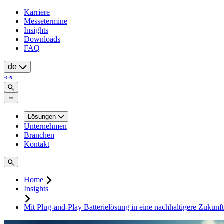
Karriere
Messetermine
Insights
Downloads
FAQ
de
Lösungen
Unternehmen
Branchen
Kontakt
Home
Insights
Mit Plug-and-Play Batterielösung in eine nachhaltigere Zukunft