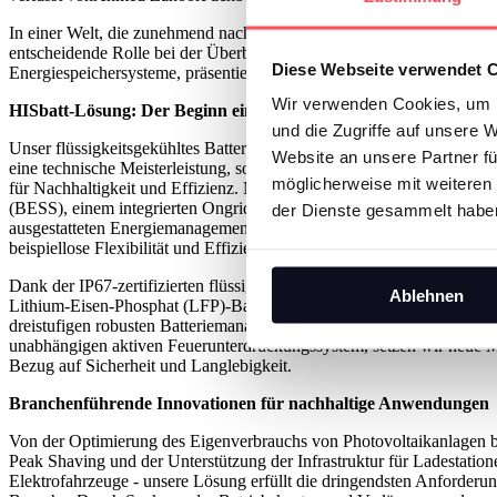
In einer Welt, die zunehmend nach nachhaltigen Lösungen sucht, steht
entscheidende Rolle bei der Überbrückung der Kluft zwischen Energi
Diese Webseite verwendet 
Energiespeichersysteme, präsentiert HIS-Energy stolz seine neueste I
Wir verwenden Cookies, um I
HISbatt-Lösung: Der Beginn einer neuen Ära der Energiespeic
und die Zugriffe auf unsere 
Unser flüssigkeitsgekühltes Batteriespeichersystem mit hoher Dichte is
Website an unsere Partner fü
eine technische Meisterleistung, sondern auch ein Beweis für unser 
möglicherweise mit weiteren
für Nachhaltigkeit und Effizienz. Mit einem 233-kWh-Batteriespeich
(BESS), einem integrierten Ongrid/Offgrid-Wechselrichter und einem
der Dienste gesammelt habe
ausgestatteten Energiemanagementsystem (EMS) bietet diese All-in
beispiellose Flexibilität und Effizienz.
Dank der IP67-zertifizierten flüssigkeitsgekühlten Module und der sic
Ablehnen
Lithium-Eisen-Phosphat (LFP)-Batteriezellen von CATL, kombiniert
dreistufigen robusten Batteriemanagementsystem (BMS) und einem vö
unabhängigen aktiven Feuerunterdrückungssystem, setzen wir neue M
Bezug auf Sicherheit und Langlebigkeit.
Branchenführende Innovationen für nachhaltige Anwendungen
Von der Optimierung des Eigenverbrauchs von Photovoltaikanlagen b
Peak Shaving und der Unterstützung der Infrastruktur für Ladestation
Elektrofahrzeuge - unsere Lösung erfüllt die dringendsten Anforderu