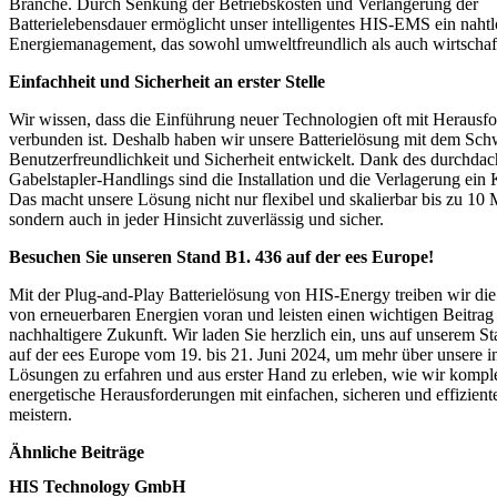
Branche. Durch Senkung der Betriebskosten und Verlängerung der
Batterielebensdauer ermöglicht unser intelligentes HIS-EMS ein nahtl
Energiemanagement, das sowohl umweltfreundlich als auch wirtschaftl
Einfachheit und Sicherheit an erster Stelle
Wir wissen, dass die Einführung neuer Technologien oft mit Herausf
verbunden ist. Deshalb haben wir unsere Batterielösung mit dem Sch
Benutzerfreundlichkeit und Sicherheit entwickelt. Dank des durchdac
Gabelstapler-Handlings sind die Installation und die Verlagerung ein 
Das macht unsere Lösung nicht nur flexibel und skalierbar bis zu 1
sondern auch in jeder Hinsicht zuverlässig und sicher.
Besuchen Sie unseren Stand B1. 436 auf der ees Europe!
Mit der Plug-and-Play Batterielösung von HIS-Energy treiben wir die 
von erneuerbaren Energien voran und leisten einen wichtigen Beitrag 
nachhaltigere Zukunft. Wir laden Sie herzlich ein, uns auf unserem S
auf der ees Europe vom 19. bis 21. Juni 2024, um mehr über unsere i
Lösungen zu erfahren und aus erster Hand zu erleben, wie wir kompl
energetische Herausforderungen mit einfachen, sicheren und effizien
meistern.
Ähnliche Beiträge
HIS Technology GmbH