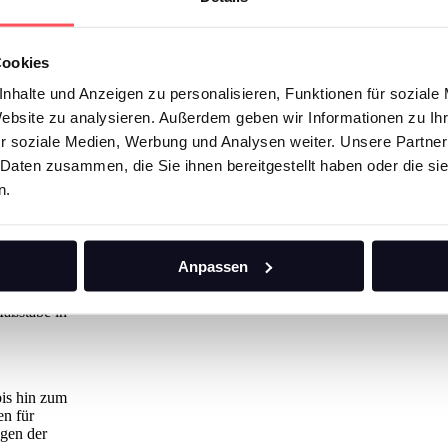
 der Energiesektor vor der Herausforderung, erneuerbare Energiequellen
eerzeugung und -verbrauch. Auf der ees Europe 2024, Europas größter 
Cookies
nnovation: Die Plug & Play-Batterielösung, speziell für gewerbliche u
nhalte und Anzeigen zu personalisieren, Funktionen für soziale
herung
Website zu analysieren. Außerdem geben wir Informationen zu I
t nicht nur
r soziale Medien, Werbung und Analysen weiter. Unsere Partner
Engagement
 Daten zusammen, die Sie ihnen bereitgestellt haben oder die s
ersystem
 mit KI
n.
-One-Lösung
hersten
Anpassen
 mit einem
llig
aßstäbe in
is hin zum
en für
ngen der