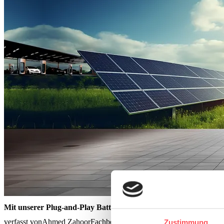
Mit unserer Plug-and-Play Batterielösung ebnen wir den Weg in 
verfasst von
Ahmed Zahoor
Fachbeitrag
Zustimmung