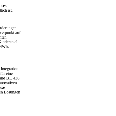
oses
ich ist.
orderungen
werpunkt auf
hten
Kinderspiel.
0 MWh,
Integration
für eine
tand B1. 436
nnovativen
exe
ten Lösungen