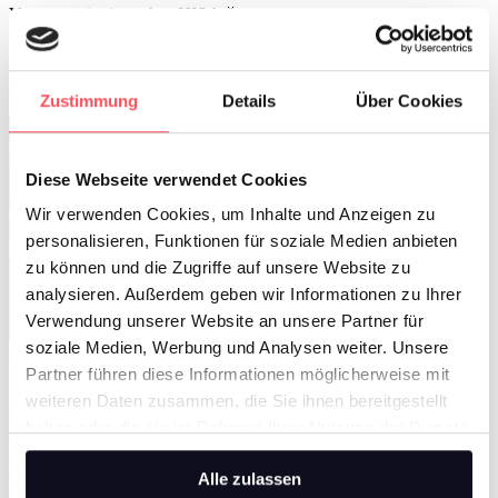
Votre premier jour chez HIS ! 🎉
En attendant, vous voulez en savoir plus ?
Afficher tous les messages
Zustimmung
Details
Über Cookies
Diese Webseite verwendet Cookies
Wir verwenden Cookies, um Inhalte und Anzeigen zu
personalisieren, Funktionen für soziale Medien anbieten
zu können und die Zugriffe auf unsere Website zu
analysieren. Außerdem geben wir Informationen zu Ihrer
Verwendung unserer Website an unsere Partner für
soziale Medien, Werbung und Analysen weiter. Unsere
Portrait de collaborateur
Partner führen diese Informationen möglicherweise mit
« L'entraide et le respect mutuels » sont la règle dans l'entreprise,
weiteren Daten zusammen, die Sie ihnen bereitgestellt
affirme Abouzar. En tant que locuteur non natif, il a pu compter sur
haben oder die sie im Rahmen Ihrer Nutzung der Dienste
le soutien de l'entreprise, a été chaleureusement accueilli et a pu
immédiatement apporter son expertise. Cela a considérablement
gesammelt haben.
accéléré sa carrière professionnelle. Dans une interview, il explique
Alle zulassen
comment il développe le secteur de l'électromobilité.