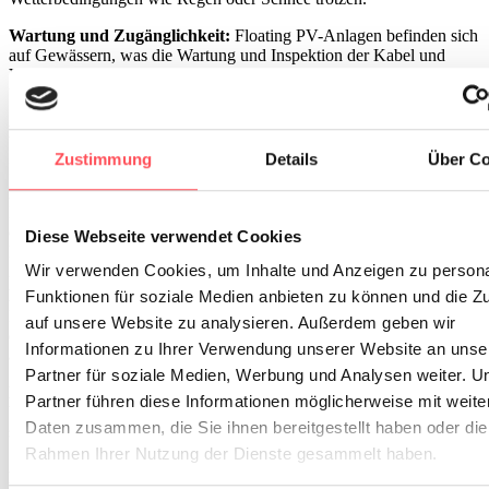
Wartung und Zugänglichkeit:
Floating PV-Anlagen befinden sich
auf Gewässern, was die Wartung und Inspektion der Kabel und
Verbindungen erschwert. Eine langfristige Zuverlässigkeit der
Verkabelungslösungen ist daher entscheidend.
HIKRA® SOL Kabel für Floating PV
Zustimmung
Details
Über Co
Für die speziellen Anforderungen von Floating PV-Systemen bieten
®
HIKRA
SOL Kabel
eine optimale Lösung. Dank ihres robusten
Materials, elektronenstrahlvernetzten Compounds und einer
doppelten Isolierung sind sie besonders widerstandsfähig und
Diese Webseite verwendet Cookies
langlebig. Neben den strengen Anforderungen des TÜV 2 Pfg
Wir verwenden Cookies, um Inhalte und Anzeigen zu persona
2750, der speziell für Floating PV entwickelt wurde, erfüllen
®
HIKRA
SOL Kabel
alle gängigen Normen, relevante
Funktionen für soziale Medien anbieten zu können und die Zu
Brandschutzvorschriften und gehen mit zusätzlichen Tests weit über
auf unsere Website zu analysieren. Außerdem geben wir
die Standardanforderungen hinaus. So ist sichergestellt, dass sie
Informationen zu Ihrer Verwendung unserer Website an unse
auch außerordentlichen Bedingungen standhalten.
Partner für soziale Medien, Werbung und Analysen weiter. U
Erhöhte Wasserbeständigkeit
: Dank eines speziellen Compounds
Partner führen diese Informationen möglicherweise mit weite
bieten die Kabel exzellente wasserabweisende Eigenschaften und
Daten zusammen, die Sie ihnen bereitgestellt haben oder die
sind für den Einsatz in wasserreichen Umgebungen ideal geeignet.
Rahmen Ihrer Nutzung der Dienste gesammelt haben.
Hohe mechanische Stabilität
: Sie sind widerstandsfähig gegenüber