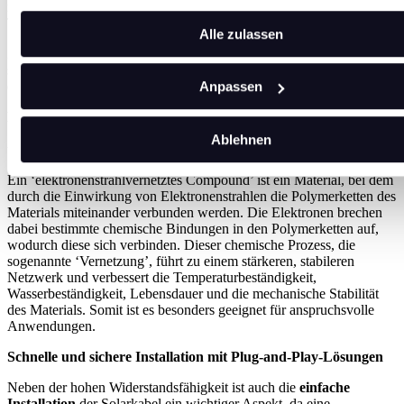
mechanischen Belastungen durch Wellenbewegungen, Abrieb und
Temperaturschwankungen.
Alle zulassen
Zertifizierung nach TÜV 2 Pfg 2750
: Das Kabel erfüllt die
speziellen Anforderungen für Floating PV-Anlagen und garantiert
eine hohe Sicherheit und Zuverlässigkeit.
Anpassen
Lange Lebensdauer und Witterungsbeständigkeit
: Sie bieten
Schutz gegen UV-Strahlung und extreme Wetterbedingungen,
Ablehnen
wodurch eine lange Lebensdauer der Kabel gewährleistet wird.
Ein ‘elektronenstrahlvernetztes Compound’ ist ein Material, bei dem
durch die Einwirkung von Elektronenstrahlen die Polymerketten des
Materials miteinander verbunden werden. Die Elektronen brechen
dabei bestimmte chemische Bindungen in den Polymerketten auf,
wodurch diese sich verbinden. Dieser chemische Prozess, die
sogenannte ‘Vernetzung’, führt zu einem stärkeren, stabileren
Netzwerk und verbessert die Temperaturbeständigkeit,
Wasserbeständigkeit, Lebensdauer und die mechanische Stabilität
des Materials. Somit ist es besonders geeignet für anspruchsvolle
Anwendungen.
Schnelle und sichere Installation mit Plug-and-Play-Lösungen
Neben der hohen Widerstandsfähigkeit ist auch die
einfache
Installation
der Solarkabel ein wichtiger Aspekt, da eine