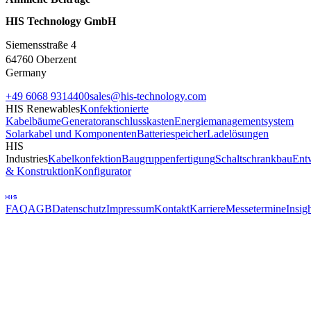
HIS Technology GmbH
Siemensstraße
4
64760 Oberzent
Germany
+49 6068 9314400
sales@his-technology.com
HIS Renewables
Konfektionierte
Kabelbäume
Generatoranschlusskasten
Energiemanagementsystem
Solarkabel und Komponenten
Batteriespeicher
Ladelösungen
HIS
Industries
Kabelkonfektion
Baugruppenfertigung
Schaltschrankbau
Ent
& Konstruktion
Konfigurator
FAQ
AGB
Datenschutz
Impressum
Kontakt
Karriere
Messetermine
Insig