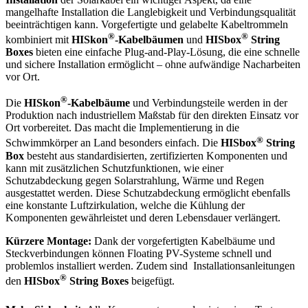
mangelhafte Installation die Langlebigkeit und Verbindungsqualität
beeinträchtigen kann. Vorgefertigte und gelabelte Kabeltrommeln
®
®
kombiniert mit
HISkon
-Kabelbäumen
und
HISbox
String
Boxes
bieten eine einfache Plug-and-Play-Lösung, die eine schnelle
und sichere Installation ermöglicht – ohne aufwändige Nacharbeiten
vor Ort.
®
Die
HISkon
-Kabelbäume
und Verbindungsteile werden in der
Produktion nach industriellem Maßstab für den direkten Einsatz vor
Ort vorbereitet. Das macht die Implementierung in die
®
Schwimmkörper an Land besonders einfach. Die
HISbox
String
Box
besteht aus standardisierten, zertifizierten Komponenten und
kann mit zusätzlichen Schutzfunktionen, wie einer
Schutzabdeckung gegen Solarstrahlung, Wärme und Regen
ausgestattet werden. Diese Schutzabdeckung ermöglicht ebenfalls
eine konstante Luftzirkulation, welche die Kühlung der
Komponenten gewährleistet und deren Lebensdauer verlängert.
Kürzere Montage:
Dank der vorgefertigten Kabelbäume und
Steckverbindungen können Floating PV-Systeme schnell und
problemlos installiert werden. Zudem sind Installationsanleitungen
®
den
HISbox
String Boxes
beigefügt.