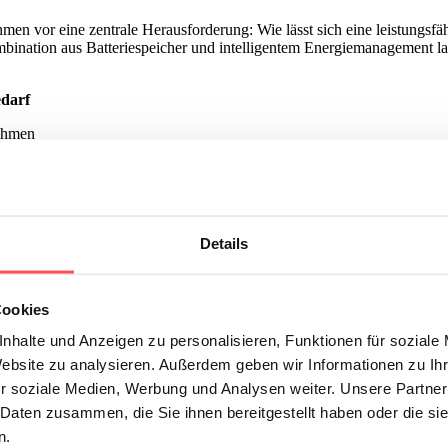
men vor eine zentrale Herausforderung: Wie lässt sich eine leistungsfä
ombination aus Batteriespeicher und intelligentem Energiemanagement l
edarf
nehmen
tig
are
 vier AC-
 mit hoher
Details
elligentem
Cookies
nhalte und Anzeigen zu personalisieren, Funktionen für soziale
Website zu analysieren. Außerdem geben wir Informationen zu I
r soziale Medien, Werbung und Analysen weiter. Unsere Partner
flüsse
 Daten zusammen, die Sie ihnen bereitgestellt haben oder die s
n.
ss um