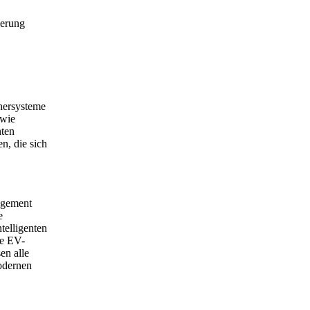
ierung
chersysteme
 wie
nten
n, die sich
agement
e
telligenten
ie EV-
en alle
odernen