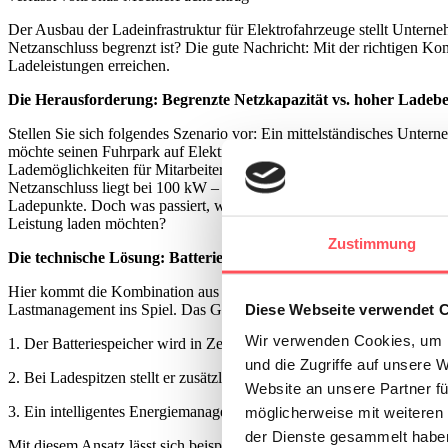
Der Ausbau der Ladeinfrastruktur für Elektrofahrzeuge stellt Unterneh
Netzanschluss begrenzt ist? Die gute Nachricht: Mit der richtigen K
Ladeleistungen erreichen.
Die Herausforderung: Begrenzte Netzkapazität vs. hoher Ladeb
Stellen Sie sich folgendes Szenario vor: Ein mittelständisches Unter
möchte seinen Fuhrpark auf Elektrofahrzeuge umstellen und gleichzei
Lademöglichkeiten für Mitarbeiter und Kunden anbieten. Der verfügb
Netzanschluss liegt bei 100 kW – theoretisch ausreichend für drei bis
Ladepunkte. Doch was passiert, wenn mehrere Fahrzeuge gleichzeitig
Leistung laden möchten?
Zustimmung
Die technische Lösung: Batteriespeicher als "Ladepuffer"
Hier kommt die Kombination aus stationärem Batteriespeicher und int
Diese Webseite verwendet 
Lastmanagement ins Spiel. Das Grundprinzip ist bestechend einfach:
Wir verwenden Cookies, um I
1. Der Batteriespeicher wird in Zeiten geringer Netzlast geladen
und die Zugriffe auf unsere 
2. Bei Ladespitzen stellt er zusätzliche Leistung bereit
Website an unsere Partner fü
3. Ein intelligentes Energiemanagementsystem koordiniert die Energie
möglicherweise mit weiteren
der Dienste gesammelt habe
Mit diesem Ansatz lässt sich beispielsweise ein 100-kW-Netzanschlu