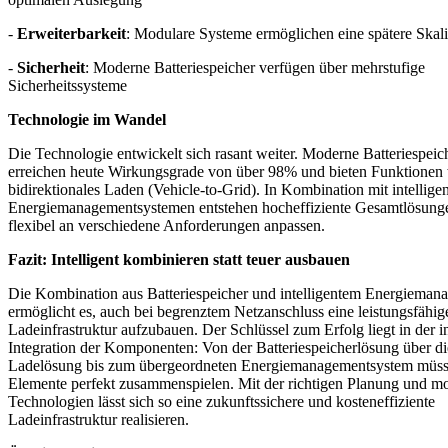
-
Erweiterbarkeit
: Modulare Systeme ermöglichen eine spätere Skal
-
Sicherheit
: Moderne Batteriespeicher verfügen über mehrstufige
Sicherheitssysteme
Technologie im Wandel
Die Technologie entwickelt sich rasant weiter. Moderne Batteriespei
erreichen heute Wirkungsgrade von über 98% und bieten Funktionen
bidirektionales Laden (Vehicle-to-Grid). In Kombination mit intellige
Energiemanagementsystemen entstehen hocheffiziente Gesamtlösunge
flexibel an verschiedene Anforderungen anpassen.
Fazit: Intelligent kombinieren statt teuer ausbauen
Die Kombination aus Batteriespeicher und intelligentem Energieman
ermöglicht es, auch bei begrenztem Netzanschluss eine leistungsfähig
Ladeinfrastruktur aufzubauen. Der Schlüssel zum Erfolg liegt in der in
Integration der Komponenten: Von der Batteriespeicherlösung über d
Ladelösung bis zum übergeordneten Energiemanagementsystem müss
Elemente perfekt zusammenspielen. Mit der richtigen Planung und m
Technologien lässt sich so eine zukunftssichere und kosteneffiziente
Ladeinfrastruktur realisieren.