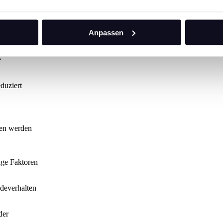
 Eine
Anpassen
ergiekosten optimieren durch intelligentes Lastmanagement
e
duziert
den werden
ige Faktoren
adeverhalten
der