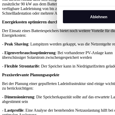
zusätzliche 90 kW aus dem Batteriespeicher ergänzen. Das Ergebnis:
verfügbare Ladeleistung von bis zu 180 kW – genug für eine DC-
Schnellladestation oder mehrere AC-Ladepunkte.
Ablehnen
Energiekosten optimieren durch intelligentes LastmanagementEn
Der Einsatz eines Batteriespeichers bietet noch weitere Vorteile für di
Energiekosten:
-
Peak Shaving
: Lastspitzen werden gekappt, was die Netzentgelte re
-
Eigenverbrauchsoptimierung
: Bei vorhandener PV-Anlage kann
überschüssiger Solarstrom zwischengespeichert werden
-
Flexible Stromtarife
: Der Speicher kann in Niedrigtarifzeiten gela
Praxisrelevante Planungsaspekte
Bei der Planung einer gepufferten Ladeinfrastruktur sind einige wicht
zu berücksichtigen:
-
Dimensionierung
: Die Speicherkapazität sollte auf das erwartete L
abgestimmt sein
-
Lastprofile
: Eine Analyse der bestehenden Netzauslastung hilft bei 
optimalen Auslegung