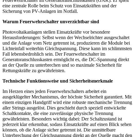
Feuerwehrschalter im Generatoranschlusskasten (GAK). Er spielt
eine zentrale Rolle beim Schutz von Einsatzkräften und der
Sicherung von PV-Anlagen im Notfall.
Warum Feuerwehrschalter unverzichtbar sind
Photovoltaikanlagen stellen Einsatzkräfte vor besondere
Herausforderungen: Selbst wenn der Wechselrichter ausgeschaltet
und die Anlage vom Netz getrennt ist, produzieren die Module bei
Lichteinfall weiterhin Gleichspannung. Diese kann im schlimmsten
Fall lebensbedrohlich sein. Der Feuerwehrschalter im
Generatoranschlusskasten ermöglicht es, die DC-Spannung direkt
an der Quelle zu unterbrechen und so maximale Sicherheit für
Rettungskräfte zu gewährleisten.
Technische Funktionsweise und Sicherheitsmerkmale
Im Herzen eines jeden Feuerwehrschalters arbeitet ein
ausgeklügelter Mechanismus, der höchste Sicherheit garantiert. Mit
einem einzigen Handgriff wird eine robuste mechanische Trennung
aller Strings ausgelöst. Dies geschieht durch speziell entwickelte
Schaltkontakte, die eine zuverlässige physische Trennung
gewährleisten. Besonders wichtig dabei: Der Schaltzustand ist
jederzeit klar erkennbar, sodass Einsatzkräfte auf einen Blick sehen
können, ob die Anlage sicher getrennt ist. Die unmittelbare
Unterbrechung der Gleichspannung direkt an der Quelle macht den