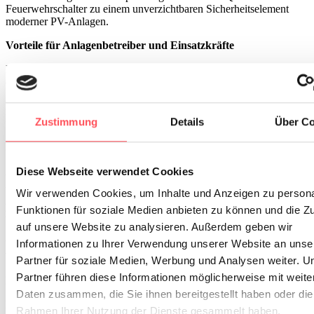
Feuerwehrschalter zu einem unverzichtbaren Sicherheitselement
moderner PV-Anlagen.
Vorteile für Anlagenbetreiber und Einsatzkräfte
Die Integration eines Feuerwehrschalters bringt mehrere
entscheidende Vorteile:
Erhöhte Sicherheit
: Maximaler Schutz für Feuerwehr und
Rettungskräfte im Ernstfall
Zustimmung
Details
Über Co
Schnelle Reaktion
: Sofortige Abschaltmöglichkeit bei Gefahr
Diese Webseite verwendet Cookies
Anlagenschutz
: Minimierung potenzieller Schäden durch schnelle
Abschaltung
Wir verwenden Cookies, um Inhalte und Anzeigen zu persona
Normkonformität
: Erfüllung aktueller Sicherheitsstandards und
Funktionen für soziale Medien anbieten zu können und die Zu
Vorschriften
auf unsere Website zu analysieren. Außerdem geben wir
Informationen zu Ihrer Verwendung unserer Website an unse
Wartungsfreundlichkeit
: Sichere Durchführung von
Wartungsarbeiten durch kontrollierte Abschaltung.
Partner für soziale Medien, Werbung und Analysen weiter. U
Partner führen diese Informationen möglicherweise mit weite
Integration in bestehende Systeme
Daten zusammen, die Sie ihnen bereitgestellt haben oder die
Die Nachrüstung eines Feuerwehrschalters gestaltet sich in den
Rahmen Ihrer Nutzung der Dienste gesammelt haben.