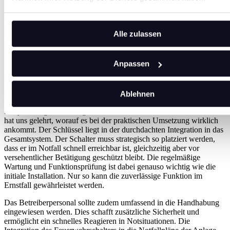
meisten Fällen unkompliziert. Der Schlüssel zum Erfolg liegt in der
durchdachten Planung der Installation. Der Schalter muss nicht nur
technisch einwandfrei integriert werden, sondern auch für
Einsatzkräfte gut zugänglich und eindeutig erkennbar sein. Eine
Alle zulassen
klare Dokumentation im Anlagenschema sowie eine deutliche
Beschilderung vor Ort sind dabei unverzichtbar. Besonders wichtig
ist auch die Einbindung der örtlichen Feuerwehr: Sie sollte über
Anpassen
Position und Funktionsweise des Schalters informiert werden, um
im Ernstfall schnell und sicher handeln zu können.
Ablehnen
Best Practices in der praktischen Umsetzung
Die jahrelange Erfahrung in der Installation von Feuerwehrschaltern
hat uns gelehrt, worauf es bei der praktischen Umsetzung wirklich
ankommt. Der Schlüssel liegt in der durchdachten Integration in das
Gesamtsystem. Der Schalter muss strategisch so platziert werden,
dass er im Notfall schnell erreichbar ist, gleichzeitig aber vor
versehentlicher Betätigung geschützt bleibt. Die regelmäßige
Wartung und Funktionsprüfung ist dabei genauso wichtig wie die
initiale Installation. Nur so kann die zuverlässige Funktion im
Ernstfall gewährleistet werden.
Das Betreiberpersonal sollte zudem umfassend in die Handhabung
eingewiesen werden. Dies schafft zusätzliche Sicherheit und
ermöglicht ein schnelles Reagieren in Notsituationen. Die